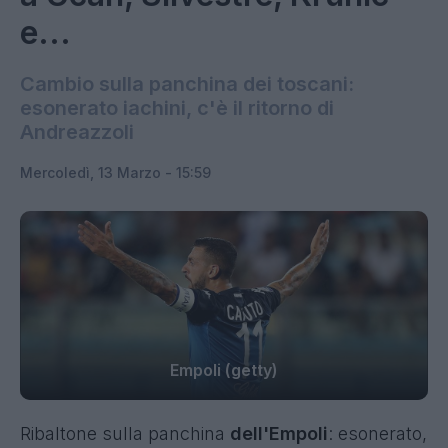
e...
Cambio sulla panchina dei toscani:
esonerato iachini, c'è il ritorno di
Andreazzoli
Mercoledì, 13 Marzo - 15:59
Empoli (getty)
Ribaltone sulla panchina
dell'Empoli
: esonerato,