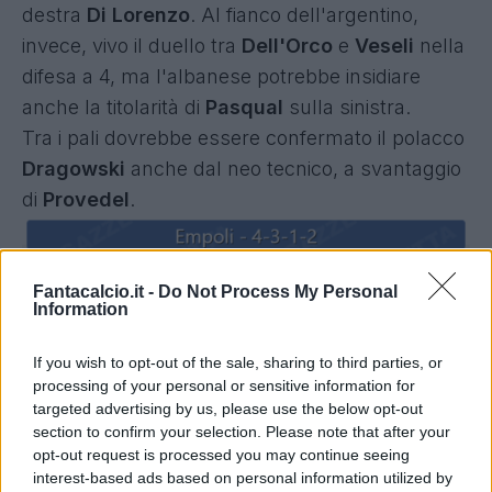
destra
Di Lorenzo
. Al fianco dell'argentino,
invece, vivo il duello tra
Dell'Orco
e
Veseli
nella
difesa a 4, ma l'albanese potrebbe insidiare
anche la titolarità di
Pasqual
sulla sinistra.
Tra i pali dovrebbe essere confermato il polacco
Dragowski
anche dal neo tecnico, a svantaggio
di
Provedel
.
Fantacalcio.it -
Do Not Process My Personal
Information
If you wish to opt-out of the sale, sharing to third parties, or
processing of your personal or sensitive information for
targeted advertising by us, please use the below opt-out
section to confirm your selection. Please note that after your
opt-out request is processed you may continue seeing
interest-based ads based on personal information utilized by