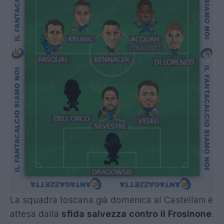
La squadra toscana già domenica al Castellani è
attesa dalla
sfida salvezza contro il Frosinone
.