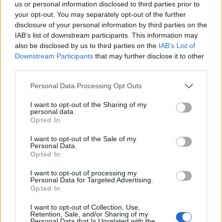
us or personal information disclosed to third parties prior to
your opt-out. You may separately opt-out of the further
disclosure of your personal information by third parties on the
IAB’s list of downstream participants. This information may
also be disclosed by us to third parties on the
IAB’s List of
Downstream Participants
that may further disclose it to other
third parties.
Personal Data Processing Opt Outs
I want to opt-out of the Sharing of my
personal data.
Opted In
I want to opt-out of the Sale of my
Personal Data.
Opted In
Mister
Andreazzoli
, però, inizialmente potrebbe
anche dare continuità al
3-5-2
attuato dal suo
I want to opt-out of processing my
Personal Data for Targeted Advertising.
predecessore, in virtù del fatto che come
Opted In
trequartista autentico in rosa ad oggi ha a
I want to opt-out of Collection, Use,
disposizione il solo
Ucan
.
Retention, Sale, and/or Sharing of my
Personal Data that Is Unrelated with the