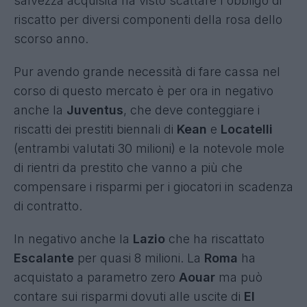
salvezza acquisita ha visto scattare l'obbligo di
riscatto per diversi componenti della rosa dello
scorso anno.
Pur avendo grande necessità di fare cassa nel
corso di questo mercato è per ora in negativo
anche la
Juventus
, che deve conteggiare i
riscatti dei prestiti biennali di
Kean
e
Locatelli
(entrambi valutati 30 milioni) e la notevole mole
di rientri da prestito che vanno a più che
compensare i risparmi per i giocatori in scadenza
di contratto.
In negativo anche la
Lazio
che ha riscattato
Escalante
per quasi 8 milioni. La
Roma
ha
acquistato a parametro zero
Aouar
ma può
contare sui risparmi dovuti alle uscite di
El