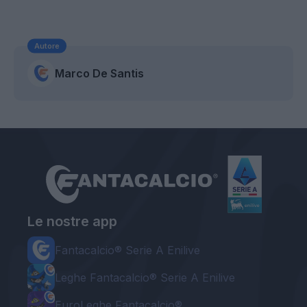
Autore
Marco De Santis
Le nostre app
Fantacalcio® Serie A Enilive
Leghe Fantacalcio® Serie A Enilive
EuroLeghe Fantacalcio®