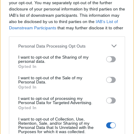
dell'1-1 e del definitivo 3-1 interno contro il
your opt-out. You may separately opt-out of the further
disclosure of your personal information by third parties on the
Brentford),
Soucek
(1-0 del West Ham United
IAB’s list of downstream participants. This information may
nella vittoria per 2-0 in casa dell'Arsenal),
also be disclosed by us to third parties on the
IAB’s List of
Douglas Luiz
(rigore del 3-2 finale dei padroni di
Downstream Participants
that may further disclose it to other
third parties.
casa in Arsenal-Burnley),
De Cordova-Reid
(2-1
finale del Fulham contro l'Arsenal) e
Lemina
(1-
Personal Data Processing Opt Outs
0 del Wolverhampton contro il Brentford).
I want to opt-out of the Sharing of my
personal data.
LIGA
Opted In
I want to opt-out of the Sale of my
Personal Data.
Opted In
I want to opt-out of processing my
Personal Data for Targeted Advertising.
Opted In
I want to opt-out of Collection, Use,
Retention, Sale, and/or Sharing of my
Personal Data that Is Unrelated with the
Purposes for which it was collected.