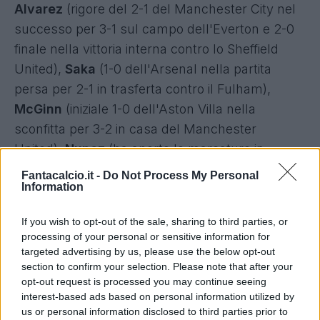
Alvarez
(rigore del 2-1 del Manchester City nel
successo per 3-1 sul campo dell'Everton e 2-0
finale nella vittoria interna contro lo Sheffield
United),
Saka
(1-0 dell'Arsenal nella partita
persa per 2-1 in trasferta contro il Fulham),
McGinn
(iniziale 1-0 dell'Aston Villa nella
sconfitta per 3-2 in casa del Manchester
United),
Nunez
(ha aperto le marcature in
Burnley-Liverpool 0-2) e
Cunha
(2-0 in
Fantacalcio.it -
Do Not Process My Personal
Information
Wolverhampton-Everton 3-0).
If you wish to opt-out of the sale, sharing to third parties, or
New entry settimanali
Wood
(tripletta da 2,5 gol
processing of your personal or sensitive information for
ponderati che ha permesso al Nottingham
targeted advertising by us, please use the below opt-out
Forest di passare dallo 0-1 al 3-1 finale contro il
section to confirm your selection. Please note that after your
opt-out request is processed you may continue seeing
Nottingham Forest),
Olise
(1-1 del Crystal Palace
interest-based ads based on personal information utilized by
nella sconfitta per 2-1 in casa del Chelsea e reti
us or personal information disclosed to third parties prior to