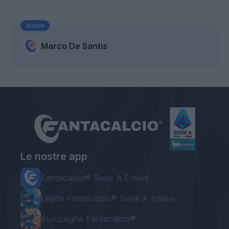
Autore
Marco De Santis
Le nostre app
Fantacalcio® Serie A Enilive
Leghe Fantacalcio® Serie A Enilive
EuroLeghe Fantacalcio®