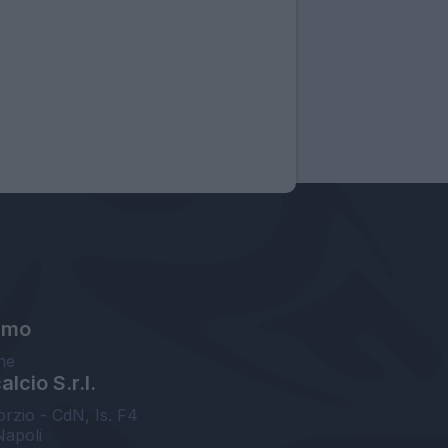
amo
ne
lcio S.r.l.
orzio - CdN, Is. F4
Napoli