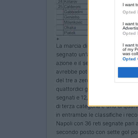
I want t
Opted 
I want 
Advertis
Opted 
+
I want t
La marcia di
Immobile
continua 
of my P
was col
segnato un'altra doppietta da 1,
Opted 
azione e il secondo su rigore in
avrebbe potuto essere ancora pi
del tre a zero finale al compag
quattordici giornate Immobile ha
segnati e 12,375 gol ponderati, di
di terza categoria e uno di quar
in entrambe le classifiche i reco
Napoli con 36 reti segnate pari
secondo posto con sette gol po