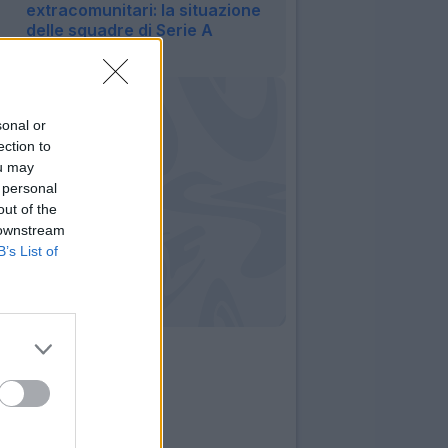
extracomunitari: la situazione
delle squadre di Serie A
16:53
sonal or
ection to
ou may
 personal
out of the
 downstream
B’s List of