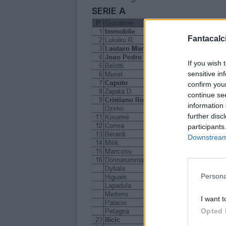
SERIE A
Fantacalci
If you wish 
sensitive in
confirm you
continue se
information 
further disc
participants
Downstream 
Persona
I want t
Opted 