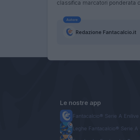
classifica marcatori ponderata d
Autore
Redazione Fantacalcio.it
Le nostre app
Fantacalcio® Serie A Enilive
Leghe Fantacalcio® Serie A 