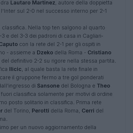
adra
Lautaro Martinez
, autore della doppietta
 l'Inter sul 2-0 nel successo interno per 2-1
n classifica. Nella top ten salgono al quarto
3 e del 3-3 dei padroni di casa in Cagliari-
Caputo
con la rete del 2-1 per gli ospiti in
no - assieme a
Dzeko
della Roma -
Cristiano
el definitivo 2-2 su rigore nella stessa partita.
fica
Ilicic
, al quale basta la rete finale in
care il gruppone fermo a tre gol ponderati
all'ingresso di
Sansone
del Bologna e
Theo
fuori classifica solamente per motivi di ordine
imo posto solitario in classifica. Prima rete
r
del Torino,
Perotti
della Roma,
Cerri
del
na.
imo per un nuovo aggiornamento della