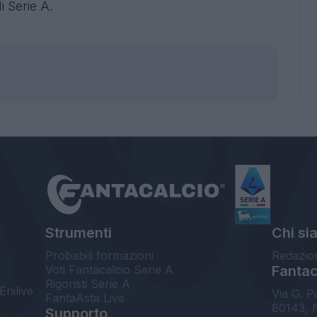
i Serie A.
Strumenti
Chi si
Probabili formazioni
Redazio
Voti Fantacalcio Serie A
Fantaca
Rigoristi Serie A
Enilive
Via G. P
FantaAsta Live
80143, 
Supporto