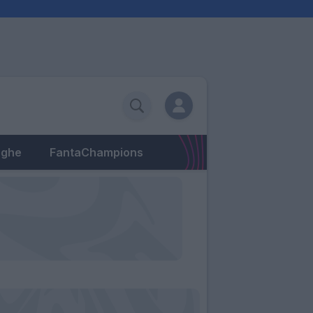
eghe
FantaChampions