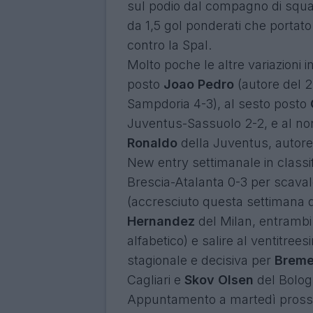
sul podio dal compagno di squ
da 1,5 gol ponderati che portato
contro la Spal.
Molto poche le altre variazioni i
posto
Joao Pedro
(autore del 2-
Sampdoria 4-3), al sesto posto
Juventus-Sassuolo 2-2, e al no
Ronaldo
della Juventus, autore d
New entry settimanale in classi
Brescia-Atalanta 0-3 per scaval
(accresciuto questa settimana d
Hernandez
del Milan, entrambi 
alfabetico) e salire al ventitrees
stagionale e decisiva per
Breme
Cagliari e
Skov Olsen
del Bolog
Appuntamento a martedì pross