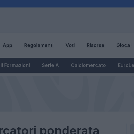
App
Regolamenti
Voti
Risorse
Gioca!
li Formazioni
Serie A
Calciomercato
EuroL
rcatori ponderata