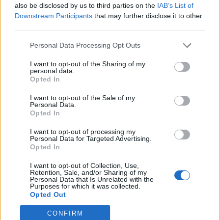
Joao Mario all'ingresso in campo nella sua prima
also be disclosed by us to third parties on the
IAB’s List of
gara con la maglia del West Ham (getty)
Downstream Participants
that may further disclose it to other
+
third parties.
PARABOLE DISCENDENTI -
Quella maledetta
Personal Data Processing Opt Outs
valigia l'hanno presa in tanti. E se sei
fantallenatore verace, poi, alla fine, conta poco
I want to opt-out of the Sharing of my
personal data.
se hai investito 1 o 100, l'amaro in bocca ti
Opted In
resterà sempre. Se ne va
Carlos Sanchez
I want to opt-out of the Sale of my
(anche lui in Spagna) dopo essersi visto passare
Personal Data.
Opted In
davanti nelle gerarchie di Pioli molti giocatori. Un
addio che poteva essere anche preventivato
I want to opt-out of processing my
Personal Data for Targeted Advertising.
visto il minutaggio. Se ne vanno due elementi
Opted In
non da poco del Bologna.
Mimmo
Maietta
I want to opt-out of Collection, Use,
lascia per cimentarsi con la B, a Empoli;
Retention, Sale, and/or Sharing of my
Personal Data that Is Unrelated with the
Okwonkwo
, nonostante le ottime prestazioni, si
Purposes for which it was collected.
Opted Out
vede chiuso da Orsolini e va a Brescia (e il suo
addio fa felici forse solo i telecronisti della serie
CONFIRM