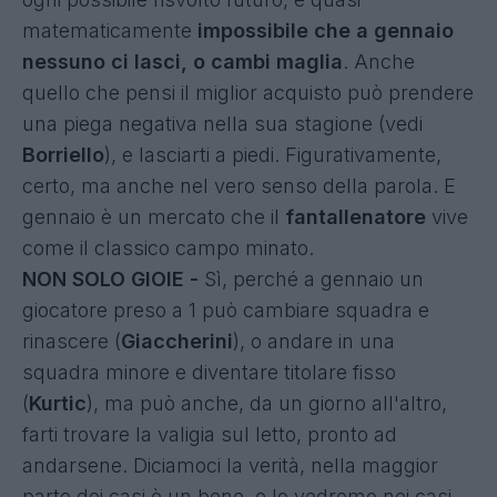
matematicamente
impossibile che a gennaio
nessuno ci lasci, o cambi maglia
. Anche
quello che pensi il miglior acquisto può prendere
una piega negativa nella sua stagione (vedi
Borriello
), e lasciarti a piedi. Figurativamente,
certo, ma anche nel vero senso della parola. E
gennaio è un mercato che il
fantallenatore
vive
come il classico
campo minato
.
NON SOLO GIOIE -
Sì, perché a gennaio un
giocatore preso a 1 può cambiare squadra e
rinascere (
Giaccherini
), o andare in una
squadra minore e diventare titolare fisso
(
Kurtic
), ma può anche, da un giorno all'altro,
farti trovare la valigia sul letto, pronto ad
andarsene. Diciamoci la verità, nella maggior
parte dei casi è un bene, e lo vedremo nei casi