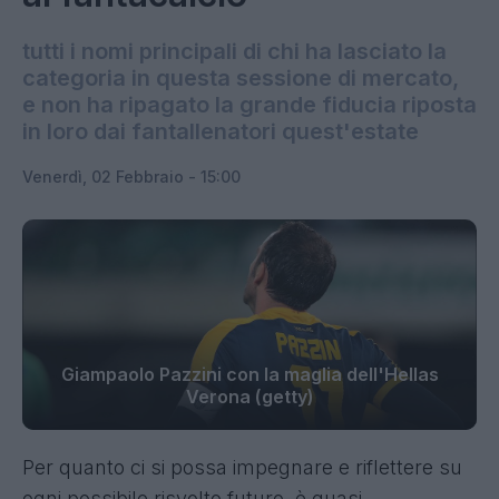
tutti i nomi principali di chi ha lasciato la
categoria in questa sessione di mercato,
e non ha ripagato la grande fiducia riposta
in loro dai fantallenatori quest'estate
Venerdì, 02 Febbraio - 15:00
Giampaolo Pazzini con la maglia dell'Hellas
Verona (getty)
Per quanto ci si possa impegnare e riflettere su
ogni possibile risvolto futuro, è quasi