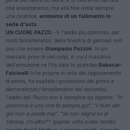
che analizzeremo, ma alla fine resta sempre
una cicatrice,
emblema di un fallimento in
sede d'asta
.
UN CUORE PAZZO
- E l'addio più doloroso, per
molti fantallenatori, della finestra di gennaio non
può che essere
Giampaolo Pazzini
. In un
mercato privo di veri colpi, in cui il massimo
dell'emozione ce l'ha dato lo scambio
Babacar-
Falcinelli
(che proprio in virtù del ragionamento
di prima, ha esaltato i possessori del primo e
demoralizzati i fantallenatori del secondo),
l'addio del
Pazzo
non è semplice da digerire.
"In
provincia è uno che fa sempre gol", "il fiuto del
gol non si perde mai", "se non segna lui al
Verona, chi altro?"
; quante volte avete sentito
queste frasi? Molte e, a essere onesti, c'era da