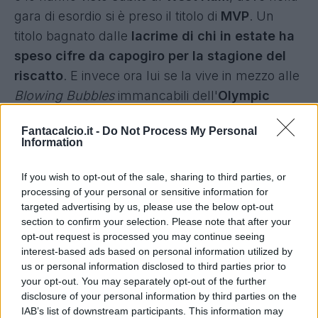
gara di esordio si è preso il titolo di
MVP
. Un
titolo bagnato dalle
lacrime di chi in estate ha
speso cifre da capogiro per la stagione del
riscatto
. E invece ora lui se la vive in mezzo alle
Blowing Bubbles
immancabili dell'
Olympic
Stadium
.
Fantacalcio.it -
Do Not Process My Personal
Information
If you wish to opt-out of the sale, sharing to third parties, or
processing of your personal or sensitive information for
targeted advertising by us, please use the below opt-out
section to confirm your selection. Please note that after your
opt-out request is processed you may continue seeing
interest-based ads based on personal information utilized by
us or personal information disclosed to third parties prior to
your opt-out. You may separately opt-out of the further
disclosure of your personal information by third parties on the
IAB’s list of downstream participants. This information may