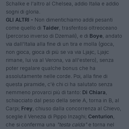
Schalke e l'altro al Chelsea, addio Italia e addio
sogni di gloria.
GLI ALTRI -
Non dimentichiamo addii pesanti
come quello di
Taider
, trasferitosi oltreoceano
(percorso inverso di Dzemaili), e di
Boye
, andato
via dall'Italia alla fine di un tira e molla (gioca,
non gioca, gioca di più se va via Ljajic, Ljajic
rimane, lui va al Verona, va all'estero), senza
poter regalare qualche bonus che ha
assolutamente nelle corde. Poi, alla fine di
questa piramide, c'è chi ci ha salutato senza
nemmeno provarci più di tanto:
Di Chiara
,
schiacciato dal peso della serie A, torna in B, al
Carpi;
Frey
, chiuso dalla concorrenza al Chievo,
sceglie il Venezia di Pippo Inzaghi;
Centurion
,
che si conferma una
"testa calda"
e torna nel