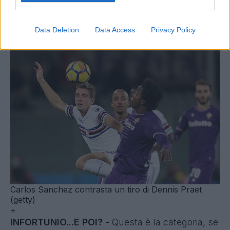
A). Due giocatori non da primi slot della rosa, ma
che provoca fastidio perdere così per strada, su
Data Deletion
Data Access
Privacy Policy
due piedi.
Carlos Sanchez contrasta un tiro di Dennis Praet
(getty)
+
INFORTUNIO...E POI? -
Questa è la categoria, se