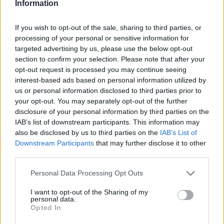
Information
Santon gli sono davanti nelle gerarchie del
tecnico toscano. Sicuramente nelle aste estive
If you wish to opt-out of the sale, sharing to third parties, or
non è stato pagato poco, dunque svincolatelo e
processing of your personal or sensitive information for
targeted advertising by us, please use the below opt-out
puntate su qualche profilo migliore.
section to confirm your selection. Please note that after your
2° BRUNO PERES
- Anche in questo caso, inutile
opt-out request is processed you may continue seeing
nasconderlo, manca la fiducia dell'allenatore. Di
interest-based ads based on personal information utilized by
us or personal information disclosed to third parties prior to
Francesco lo vede poco nel ruolo di terzino e gli
your opt-out. You may separately opt-out of the further
preferisce Florenzi con una certa costanza.
disclosure of your personal information by third parties on the
Nove presenze in campionato, non tutte da
IAB’s list of downstream participants. This information may
also be disclosed by us to third parties on the
IAB’s List of
titolare,
con una fantamedia pari a 5,72
.
Downstream Participants
that may further disclose it to other
L'unica speranza per non poterlo svincolare era
third parties.
un passaggio al Genoa, ma ha rifiutato per
Personal Data Processing Opt Outs
giocarsi le sue chance nella capitale.
Difficilmente ruberà il posto a Florenzi, dunque
I want to opt-out of the Sharing of my
personal data.
recuperate i crediti che avete speso per
Opted In
acquistarlo ad agosto e settembre.