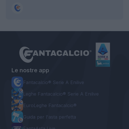
Le nostre app
Fantacalcio® Serie A Enilive
Leghe Fantacalcio® Serie A Enilive
EuroLeghe Fantacalcio®
Guida per l'asta perfetta
FantaAsta Live