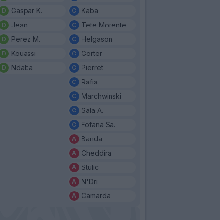
Gaspar K.
Kaba
Jean
Tete Morente
Perez M.
Helgason
Kouassi
Gorter
Ndaba
Pierret
Rafia
Marchwinski
Sala A.
Fofana Sa.
Banda
Cheddira
Stulic
N'Dri
Camarda