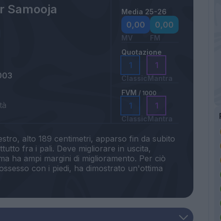
r Samooja
Media 25-26
0,00
0,00
MV
FM
Quotazione
1
1
003
Classic
Mantra
FVM
/ 1000
tà
1
1
Classic
Mantra
estro, alto 189 centimetri, apparso fin da subito
utto fra i pali. Deve migliorare in uscita,
ma ha ampi margini di miglioramento. Per ciò
ossesso con i piedi, ha dimostrato un'ottima