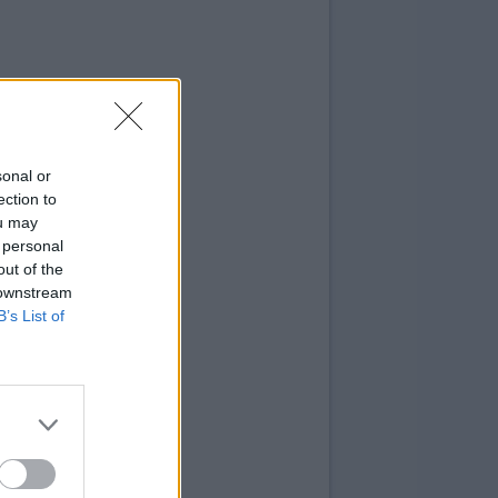
sonal or
ection to
ou may
 personal
out of the
 downstream
B’s List of