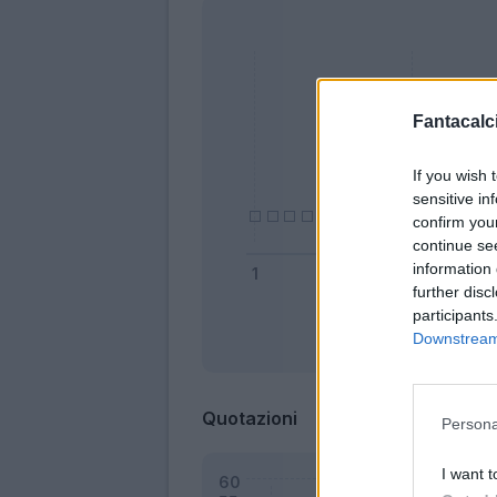
Fantacalci
If you wish 
sensitive in
confirm you
continue se
information 
further disc
participants
Downstream 
Bonus
Quotazioni
Persona
I want t