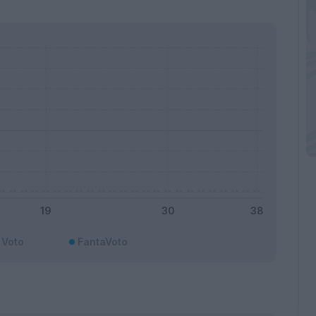
Voto
FantaVoto