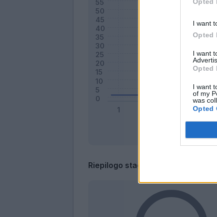
Opted 
I want t
Opted 
I want 
Advertis
Opted 
I want t
of my P
was col
Opted 
Riepilogo stagione