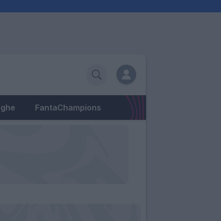
eghe
FantaChampions