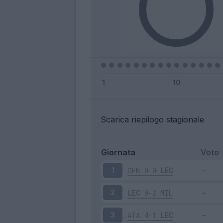
Scarica riepilogo stagionale
Giornata
Voto
GEN
0-0
LEC
1
LEC
0-2
MIL
2
ATA
4-1
LEC
3