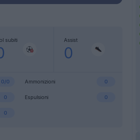
l subiti
Assist
0
0
0/0
Ammonizioni
0
0
Espulsioni
0
0