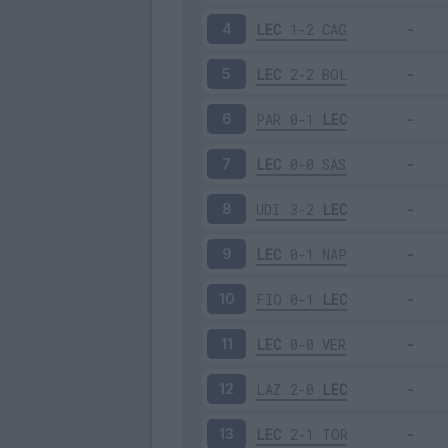
LEC
1-2
CAG
4
LEC
2-2
BOL
5
PAR
0-1
LEC
6
LEC
0-0
SAS
7
UDI
3-2
LEC
8
LEC
0-1
NAP
9
FIO
0-1
LEC
10
LEC
0-0
VER
11
LAZ
2-0
LEC
12
LEC
2-1
TOR
13