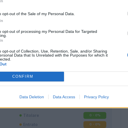
In
o opt-out of the Sale of my Personal Data.
In
to opt-out of processing my Personal Data for Targeted
ing.
In
o opt-out of Collection, Use, Retention, Sale, and/or Sharing
ersonal Data that Is Unrelated with the Purposes for which it
lected.
Out
CONFIRM
Classic
Mantra
Data Deletion
Data Access
Privacy Policy
Titolare
0 - 0
%
Entrato
0 - 0
%