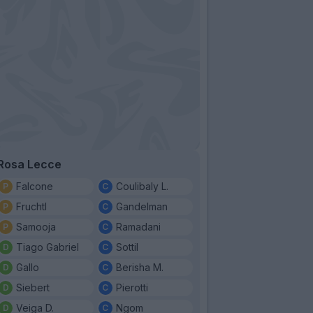
Rosa Lecce
Falcone
Coulibaly L.
Fruchtl
Gandelman
Samooja
Ramadani
Tiago Gabriel
Sottil
Gallo
Berisha M.
Siebert
Pierotti
Veiga D.
Ngom