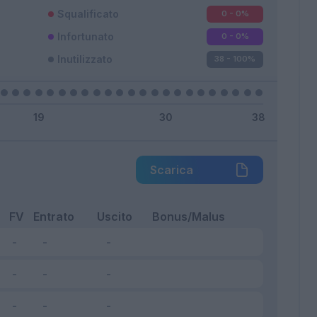
Squalificato
0 - 0
%
Infortunato
0 - 0
%
Inutilizzato
38 - 100
%
Scarica
FV
Entrato
Uscito
Bonus/Malus