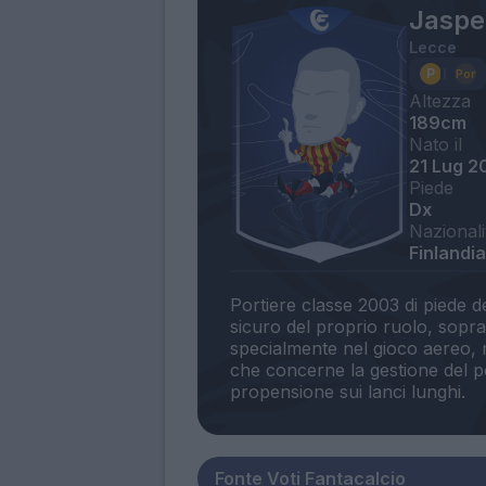
Jaspe
Lecce
Altezza
189cm
Nato il
21 Lug 2
Piede
Dx
Nazionali
Finlandia
Portiere classe 2003 di piede d
sicuro del proprio ruolo, sopratt
specialmente nel gioco aereo, 
che concerne la gestione del p