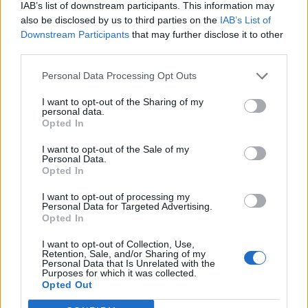
giornata, in mezzo 3 partite saltate per infortunio
IAB’s list of downstream participants. This information may
e un calcio di rigore sbagliato. E' crollato nel
also be disclosed by us to third parties on the
IAB’s List of
Downstream Participants
that may further disclose it to other
valore, anche a causa delle insufficienze (2 nelle
third parties.
ultime 4).
Personal Data Processing Opt Outs
BUONGIORNO
I want to opt-out of the Sharing of my
personal data.
L'infortunio incide non poco sul suo valore, ma
Opted In
ancor di più l'alone di dubbio enorme sui tempi
I want to opt-out of the Sale of my
di recupero. Un mese di stop si può gestire, ma
Personal Data.
Opted In
qualora i tempi aumentassero, il suo valore
I want to opt-out of processing my
crollerebbe a picco. Esce dal podio e potrebbe
Personal Data for Targeted Advertising.
peggiorare: da scambiare?
Opted In
I want to opt-out of Collection, Use,
KARSDORP
Retention, Sale, and/or Sharing of my
Personal Data that Is Unrelated with the
Purposes for which it was collected.
La cura De Rossi sembrerebbe aver avuto un
Opted Out
impatto immediato su di lui. E' secondo