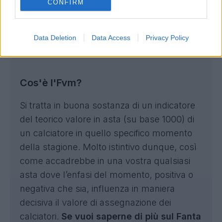
CONFIRM
difensore più prezioso della squadra adesso e
ha tutte le carte per continuare su questa
strada. Può tornare ad essere quello di un paio
Data Deletion
Data Access
Privacy Policy
d'anni fa.
Cos'è l'Fvm?
Si tratta in buona sostanza di un indicatore
del teorico valore in asta (su base 1000) di
un calciatore in quello specifico momento
della stagione. Molto istintivo dunque, così
come accadrebbe in una vostra qualsiasi
asta dove l’enfasi del momento, positiva o
negativa che sia, influenza in maniera
decisiva il valore di assegnazione dei
calciatori.
Se vuoi saperne di più sul Fanta