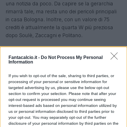
una notizia da poco. Da capire se la gerarchia
rimarrà tale, ma resta uno dei pericoli principali
in casa Bologna. Inoltre, con un valore di 75
crediti è attualmente la quarta W più preziosa
dopo Soulè, Zaccagni e Politano.
LOFTUS
CHEEK
Fantacalcio.it -
Do Not Process My Personal
Il ruolo di trequartista ricucitogli addosso da Pioli
Information
sta dando i suoi frutti. E' arrivato a 5 gol segnati,
If you wish to opt-out of the sale, sharing to third parties, or
ben oltre ogni aspettativa, di cui 4 nelle ultime 4.
processing of your personal or sensitive information for
Entra di diritto nella top 20 dei centrocampisti più
targeted advertising by us, please use the below opt-out
preziosi, a pochi passi dalla top 10.
section to confirm your selection. Please note that after your
opt-out request is processed you may continue seeing
BONAVENTURA
interest-based ads based on personal information utilized by
us or personal information disclosed to third parties prior to
your opt-out. You may separately opt-out of the further
Il calo ormai è evidente. Non segna dalla 14a
disclosure of your personal information by third parties on the