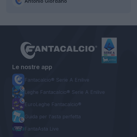
Antonio Giordano
Le nostre app
Fantacalcio® Serie A Enilive
Leghe Fantacalcio® Serie A Enilive
EuroLeghe Fantacalcio®
Guida per l'asta perfetta
FantaAsta Live