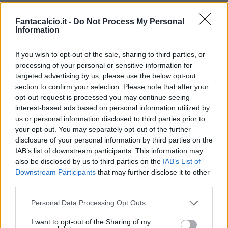
rosa.
SENSI
- Più o meno qui va fatto lo stesso
Fantacalcio.it -
Do Not Process My Personal
Information
discorso per Mkhitaryan. Contro la Lazio non ha
giocato tutta la partita ed è comunque tra i
If you wish to opt-out of the sale, sharing to third parties, or
centrocampisti più in forma del campionato (già
processing of your personal or sensitive information for
2 reti realizzate). Contro una Sampdoria in
targeted advertising by us, please use the below opt-out
section to confirm your selection. Please note that after your
difficoltà potrebbe regalarvi ulteriori gioie.
opt-out request is processed you may continue seeing
LUIS ALBERTO
- Lo spagnolo è in palla ed ha
interest-based ads based on personal information utilized by
cominciato meglio il campionato rispetto a quello
us or personal information disclosed to third parties prior to
your opt-out. You may separately opt-out of the further
scorso. In casa, contro il Genoa, l'occasione per
disclosure of your personal information by third parties on the
regalare un +3 dopo il +1 contro il Parma.
IAB’s list of downstream participants. This information may
FABIAN RUIZ
- Davanti agli occhi la prodezza di
also be disclosed by us to third parties on the
IAB’s List of
Downstream Participants
that may further disclose it to other
Lecce, con il primo +3 regalato ai fantallenatori.
third parties.
Contro il Brescia tornerà a comandare il
Personal Data Processing Opt Outs
centrocampo azzurro e chissà che non possa
arrivare il secondo bonus consecutivo.
I want to opt-out of the Sharing of my