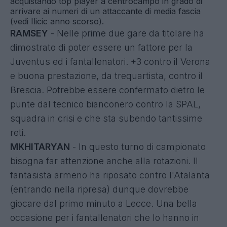
acquistando top player a centrocampo in grado di
arrivare ai numeri di un attaccante di media fascia
(vedi Ilicic anno scorso).
RAMSEY
- Nelle prime due gare da titolare ha
dimostrato di poter essere un fattore per la
Juventus ed i fantallenatori. +3 contro il Verona
e buona prestazione, da trequartista, contro il
Brescia. Potrebbe essere confermato dietro le
punte dal tecnico bianconero contro la SPAL,
squadra in crisi e che sta subendo tantissime
reti.
MKHITARYAN
- In questo turno di campionato
bisogna far attenzione anche alla rotazioni. Il
fantasista armeno ha riposato contro l'Atalanta
(entrando nella ripresa) dunque dovrebbe
giocare dal primo minuto a Lecce. Una bella
occasione per i fantallenatori che lo hanno in