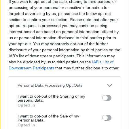
If you wish to opt-out of the sale, sharing to third parties, or
Saranno 6 le squadre che si giocheranno
processing of your personal or sensitive information for
l'ultimo posto valido per la qualificazione in Serie
targeted advertising by us, please use the below opt-out
A passando per i playoff. Già qualificate per la
section to confirm your selection. Please note that after your
opt-out request is processed you may continue seeing
semifinale Spezia (terzo con 66 punti) e la
interest-based ads based on personal information utilized by
Cremonese (quarta con 61 punti), a queste si
us or personal information disclosed to third parties prior to
aggiungono Juve Stabia, Catanzaro, Cesena e
your opt-out. You may separately opt-out of the further
disclosure of your personal information by third parties on the
Palermo. Nulla da fare per il Bari, sfumato
IAB’s list of downstream participants. This information may
l'obiettivo principale della stagione.
also be disclosed by us to third parties on the
IAB’s List of
Downstream Participants
that may further disclose it to other
La sfida playout
third parties.
Ufficializzato anche il playout, sarà
Frosinone-
Personal Data Processing Opt Outs
Salernitana
la sfida dalla quale uscirà la quarta
I want to opt-out of the Sharing of my
personal data.
e ultima squadra retrocessa del campionato.
Opted In
Salvezza al fotofinish per il Brescia, decisivo il 2-1
I want to opt-out of the Sale of my
in rimonta alla Reggiana.
Personal Data.
Opted In