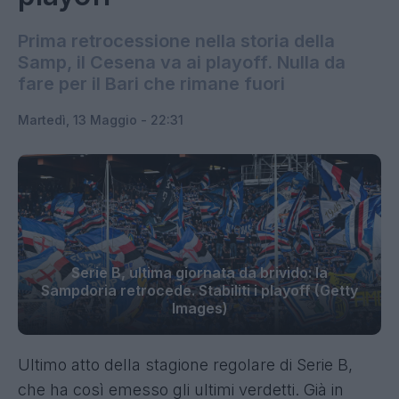
Prima retrocessione nella storia della
Samp, il Cesena va ai playoff. Nulla da
fare per il Bari che rimane fuori
Martedì, 13 Maggio - 22:31
Serie B, ultima giornata da brivido: la
Sampdoria retrocede. Stabiliti i playoff (Getty
Images)
Ultimo atto della stagione regolare di Serie B,
che ha così emesso gli ultimi verdetti. Già in