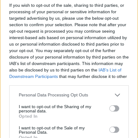
Sampdoria, tifosi in protesta: il
If you wish to opt-out of the sale, sharing to third parties, or
comunicato
processing of your personal or sensitive information for
targeted advertising by us, please use the below opt-out
"Quanto accaduto oggi è un qualcosa che
section to confirm your selection. Please note that after your
opt-out request is processed you may continue seeing
non avremmo mai voluto vivere; ma vedere
interest-based ads based on personal information utilized by
dei giocatori indegni indossare ancora la
us or personal information disclosed to third parties prior to
nostra maglia fa davvero male. Per questo
your opt-out. You may separately opt-out of the further
disclosure of your personal information by third parties on the
abbiamo deciso di farcele consegnare.
IAB’s list of downstream participants. This information may
Quella che per loro è stata portata per tutta
also be disclosed by us to third parties on the
IAB’s List of
la stagione come una semplice t-shirt, per
Downstream Participants
that may further disclose it to other
third parties.
noi ha un valore unico. Motivo per il quale
domattina porteremo tutte le maglie alla
Personal Data Processing Opt Outs
Onlus "La Rianimazione dei bambini" del
I want to opt-out of the Sharing of my
Gaslini. Sicuramente i bambini ne saranno
personal data.
Opted In
molto più orgogliosi e meritevoli di questi
mezzi uomini".
I want to opt-out of the Sale of my
Personal Data.
Opted In