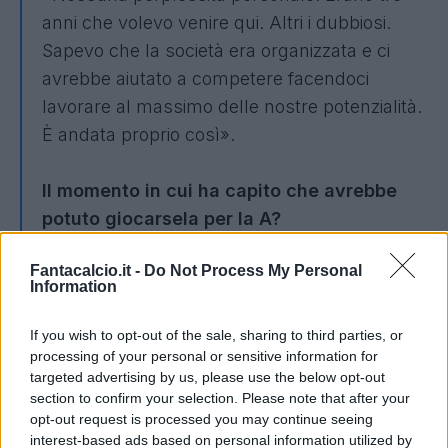
anni che volevo venire qui. Altri i dubbiosi.
Sapevo che la società era organizzata e ci
avrebbe aiutato a competere facendoci
lavorare al massimo delle nostre potenzialità.
È andata proprio così».
Il momento in cui ha capito che avrebbe
potuto giocarsela per la A?
«Nel ritiro di Bormio avevo intuito che tanti dei
Fantacalcio.it -
Do Not Process My Personal
miei uomini erano disposti a gettarsi nel fuoco
Information
per me. Caracciolo e Calabresi me lo hanno
anche certificato per iscritto! Non c’è stata
If you wish to opt-out of the sale, sharing to third parties, or
processing of your personal or sensitive information for
una sola mia scelta contestata in tutto il
targeted advertising by us, please use the below opt-out
torneo. Ho compreso subito che si poteva
section to confirm your selection. Please note that after your
costruire qualcosa d’importante. La partita
opt-out request is processed you may continue seeing
interest-based ads based on personal information utilized by
chiave? Lo scontro diretto con lo Spezia al