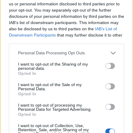
us or personal information disclosed to third parties prior to
Picco: dimostrammo di essere forti anche
your opt-out. You may separately opt-out of the further
nella sconfitta. Ma io ero fiducioso sin dalla
disclosure of your personal information by third parties on the
IAB’s list of downstream participants. This information may
vittoria sul Palermo alla 2ª giornata».
also be disclosed by us to third parties on the
IAB’s List of
Downstream Participants
that may further disclose it to other
Il Pisa in cosa l’ha sorpresa?
third parties.
«Nella dedizione al lavoro, nel rispetto delle
Personal Data Processing Opt Outs
mie scelte, nella serietà con la quale ha
I want to opt-out of the Sharing of my
perseguito gli obiettivi. L’emblema sono
personal data.
Caracciolo e Marin che avevano perso la
Opted In
finale col Monza e questo successo lo hanno
I want to opt-out of the Sale of my
Personal Data.
voluto con l’anima. Esemplari tutti, anche
Opted In
Tramoni, Moreo e Calabresi allenati a Brescia
I want to opt-out of processing my
e a Bologna».
Personal Data for Targeted Advertising.
Opted In
Dovesse sintetizzare le regole d’ingaggio
I want to opt-out of Collection, Use,
Retention, Sale, and/or Sharing of my
del suo calcio quali indicherebbe?