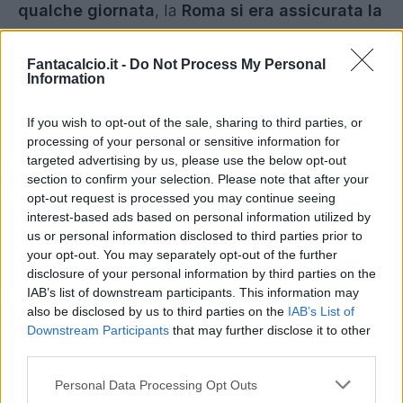
qualche giornata
, la
Roma si era assicurata la
qualificazione diretta alla prossima
Champions League
nel derby dello scorso
Fantacalcio.it -
Do Not Process My Personal
Information
turno, mentre C
agliari, Cesena e Parma
avevano già terminato di preparare i bagagli per
If you wish to opt-out of the sale, sharing to third parties, or
la loro prossima avventura in cadetteria.
processing of your personal or sensitive information for
targeted advertising by us, please use the below opt-out
section to confirm your selection. Please note that after your
A tutti questi verdetti già emessi da tempo si è
opt-out request is processed you may continue seeing
aggiunto stasera quelli legati alle qualificazioni di
interest-based ads based on personal information utilized by
Lazio ai preliminari di Champions League
ai
us or personal information disclosed to third parties prior to
your opt-out. You may separately opt-out of the further
danni del
Napoli che invece tornerà a calcare
disclosure of your personal information by third parties on the
i campi dell'Europa League assieme alla
IAB’s list of downstream participants. This information may
Fiorentina
. Per il Genoa è invece necessario
also be disclosed by us to third parties on the
IAB’s List of
Downstream Participants
that may further disclose it to other
attendere la sentenza del Collegio di Garanzia
third parties.
del CONI prevista per mercoledì 3 giugno, nel
Personal Data Processing Opt Outs
caso in cui il ricorso dei rossoblu venisse