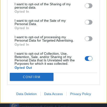
respinto a varcare i confini italici nella prossima
I want to opt-out of the Sharing of my
personal data.
stagione spetterebbe, beffa oltre al danno, agli
Opted In
"odiati" cugini della Sampdoria.
I want to opt-out of the Sale of my
Personal Data.
Opted In
Autore
I want to opt-out of processing my
Personal Data for Targeted Advertising.
Opted In
Redazione Fantacalcio.it
I want to opt-out of Collection, Use,
Retention, Sale, and/or Sharing of my
Personal Data that Is Unrelated with the
Purposes for which it was collected.
Opted Out
CONFIRM
Data Deletion
Data Access
Privacy Policy
Le nostre app