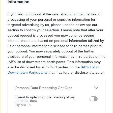
Information
inizio stagione, anzi.
If you wish to opt-out of the sale, sharing to third parties, or
Nelle prossime ore è attesa una
decisione
da
processing of your personal or sensitive information for
parte della società, ma anche in caso di
targeted advertising by us, please use the below opt-out
conferma
momentanea le
partite
section to confirm your selection. Please note that after your
opt-out request is processed you may continue seeing
contro Sassuolo e Fiorentina
prima della sosta
interest-based ads based on personal information utilized by
di novembre potrebbero essere ad ogni modo
us or personal information disclosed to third parties prior to
decisive.
your opt-out. You may separately opt-out of the further
disclosure of your personal information by third parties on the
IAB’s list of downstream participants. This information may
Vieira arriva alla sosta
also be disclosed by us to third parties on the
IAB’s List of
Downstream Participants
that may further disclose it to other
La sensazione è che la dirigenza del Genoa
third parties.
possa
dare tempo all'allenatore del Grifone
Personal Data Processing Opt Outs
fino alla sosta
, per poi prendere una decisione
definitiva.
I want to opt-out of the Sharing of my
personal data.
Opted In
In effetti, anche a causa del
turno