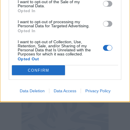
infrasettimanale,
I want to opt-out of the Sale of my
potrebbe essere poco saggio
Personal Data.
cambiare allenatore in queste ore. Anche
Opted In
perchè il sostituto avrebbe poco tempo per
I want to opt-out of processing my
Personal Data for Targeted Advertising.
lavorare con la squadra.
Opted In
Ma chi potrebbe prendere il posto di
Vieira
sulla
I want to opt-out of Collection, Use,
Retention, Sale, and/or Sharing of my
panchina del Grifone? Nelle ultime ore sono stati
Personal Data that Is Unrelated with the
Purposes for which it was collected.
accostati al club ligure i profili di
Ballardini
e
Opted Out
Pecchia
.
CONFIRM
Data Deletion
Data Access
Privacy Policy