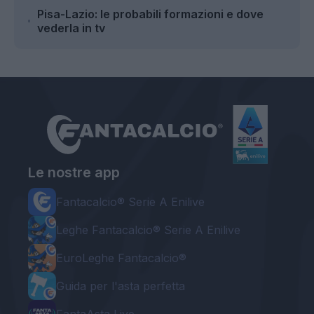
Pisa-Lazio: le probabili formazioni e dove
vederla in tv
Le nostre app
Fantacalcio® Serie A Enilive
Leghe Fantacalcio® Serie A Enilive
EuroLeghe Fantacalcio®
Guida per l'asta perfetta