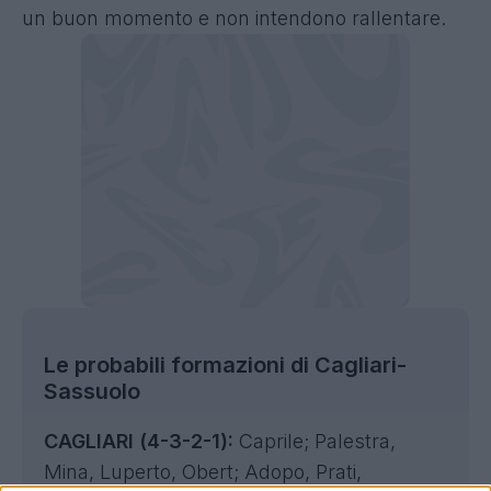
un buon momento e non intendono rallentare.
Le probabili formazioni di Cagliari-
Sassuolo
CAGLIARI (4-3-2-1):
Caprile; Palestra,
Mina, Luperto, Obert; Adopo, Prati,