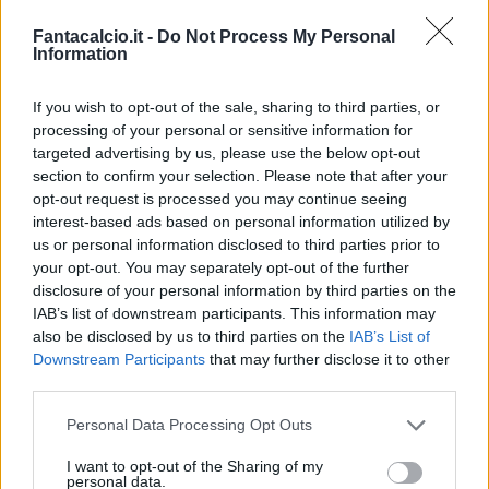
Folorunsho; Gaetano, Esposito; Borrelli
. All.
Fantacalcio.it -
Do Not Process My Personal
Pisacane
Information
SASSUOLO (4-3-3):
Muric; Walukiewicz,
If you wish to opt-out of the sale, sharing to third parties, or
Idzes, Candé, Doig; Thorstvedt, Matic,
processing of your personal or sensitive information for
targeted advertising by us, please use the below opt-out
Koné; Laurientè, Pinamonti, Volpato
. All.
section to confirm your selection. Please note that after your
Grosso
opt-out request is processed you may continue seeing
interest-based ads based on personal information utilized by
us or personal information disclosed to third parties prior to
Dove vedere Cagliari-Sassuolo in diretta
your opt-out. You may separately opt-out of the further
tv
disclosure of your personal information by third parties on the
IAB’s list of downstream participants. This information may
La gara tra Cagliari e Sassuolo è valida per la
also be disclosed by us to third parties on the
IAB’s List of
Downstream Participants
that may further disclose it to other
nona giornata del campionato di Serie A. E per
third parties.
chi non è riuscito a strappare un biglietto per
vederla dal vivo, la soluzione sarà vederla in tv o
Personal Data Processing Opt Outs
in streaming.
I want to opt-out of the Sharing of my
personal data.