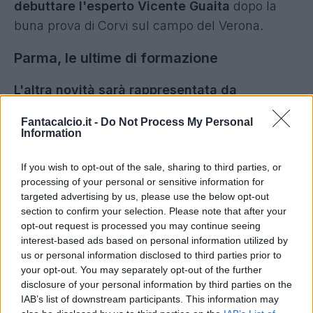
debuttare l'esperto Vicente Guaita
dopo la
buna prova di Corvi sul campo del Verona.
Parma, le ultime di formazione
L'altra novità sarà rappresentata da
Ondrejka
: fermo da fine luglio a causa di una
Fantacalcio.it -
Do Not Process My Personal
frattura del perone, il giocatore svedese è
Information
pronto a ritornare in campo dopo due settimane
di lavoro in gruppo.
If you wish to opt-out of the sale, sharing to third parties, or
processing of your personal or sensitive information for
targeted advertising by us, please use the below opt-out
section to confirm your selection. Please note that after your
opt-out request is processed you may continue seeing
interest-based ads based on personal information utilized by
us or personal information disclosed to third parties prior to
your opt-out. You may separately opt-out of the further
disclosure of your personal information by third parties on the
IAB’s list of downstream participants. This information may