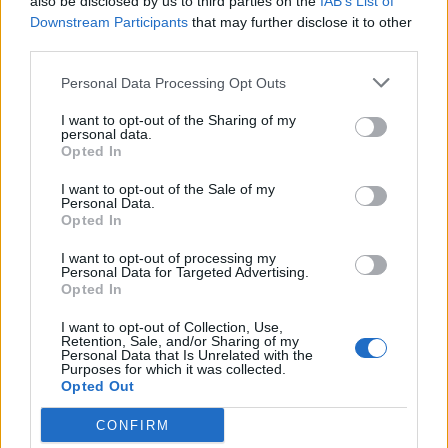
also be disclosed by us to third parties on the
IAB’s List of
Downstream Participants
that may further disclose it to other
third parties.
Personal Data Processing Opt Outs
I want to opt-out of the Sharing of my
personal data.
Opted In
Autore
I want to opt-out of the Sale of my
Personal Data.
Redazione Fantacalcio.it
Opted In
I want to opt-out of processing my
Personal Data for Targeted Advertising.
Opted In
Leggi anche...
I want to opt-out of Collection, Use,
La doppietta di Pellegrino regala tre punti
Retention, Sale, and/or Sharing of my
d'oro al Parma: Verona a picco
Personal Data that Is Unrelated with the
Purposes for which it was collected.
Parma-Udinese: orario e dove vederla in TV
Opted Out
e streaming
CONFIRM