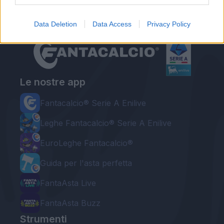
Data Deletion
Data Access
Privacy Policy
Le nostre app
Fantacalcio® Serie A Enilive
Leghe Fantacalcio® Serie A Enilive
EuroLeghe Fantacalcio®
Guida per l'asta perfetta
FantaAsta Live
FantaAsta Buzz
Strumenti