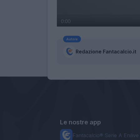
Autore
Redazione Fantacalcio.it
Le nostre app
Fantacalcio® Serie A Enilive