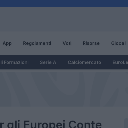
App
Regolamenti
Voti
Risorse
Gioca!
li Formazioni
Serie A
Calciomercato
EuroL
r gli Europei Conte