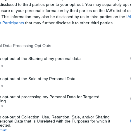
otazioni di Graziano
Pellé
, autore di 4 centri nelle
disclosed to third parties prior to your opt-out. You may separately opt-
lui il resto del reparto è tutto da definire.
losure of your personal information by third parties on the IAB’s list of
. This information may also be disclosed by us to third parties on the
IA
, hanno subito
un leggero rialzo le
Participants
that may further disclose it to other third parties.
 lusso: quelle di Leonardo Pavoletti e di
, da tempo trattato dalla Juventus (che
l Data Processing Opt Outs
anno in prestito al Sassuolo, da cui però
o opt-out of the Sharing of my personal data.
or cannoniere italiano dei campionati
In
esenze di B sono un curriculum di tutto rispetto,
 rode la proiezione di Antonio Conte, che però
o opt-out of the Sale of my Personal Data.
mira tantissimo la tecnica e la freddezza
In
, continua a rimandare il sì alla selezione
to opt-out of processing my Personal Data for Targeted
 miracolo.
ing.
In
più un'ipotesi, e non solo un sogno. Così
a, entrato a sua volta nel mirino del Milan
che
o opt-out of Collection, Use, Retention, Sale, and/or Sharing
ersonal Data that Is Unrelated with the Purposes for which it
per averlo in estate
. 12 gol in 23 presenze
lected.
Out