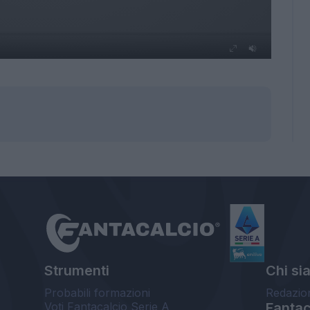
Strumenti
Chi si
Probabili formazioni
Redazio
Voti Fantacalcio Serie A
Fantaca