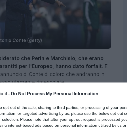
tonio Conte (getty)
iderato che Perin e Marchisio, che erano
arantiti per l'Europeo, hanno dato forfait
. E
'annuncio di Conte di coloro che andranno in
no assolutamente rimescolate.
portierone rossoblu e del
princicipino
o.it -
Do Not Process My Personal Information
nche in attacco, dove la posizione di
Eder
è
nche lo scarso rendimento in maglia
to opt-out of the sale, sharing to third parties, or processing of your per
è in calo, Zaza continua a far panchina e
formation for targeted advertising by us, please use the below opt-out s
r selection. Please note that after your opt-out request is processed y
o.
eing interest-based ads based on personal information utilized by us or