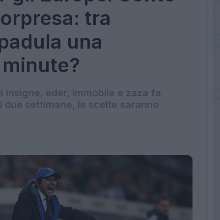
orpresa: tra
apadula una
 minute?
i insigne, eder, immobile e zaza fa
ù di due settimane, le scelte saranno