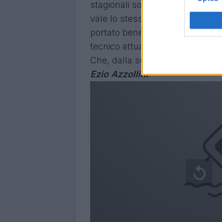
stagionali sono un bottino di tutt
vale lo stesso discorso: le novi
portato bene, e le sue caratter
tecnico attuale. Il livornese ad
Che, dalla sua, prepara sorpr
Ezio Azzollini