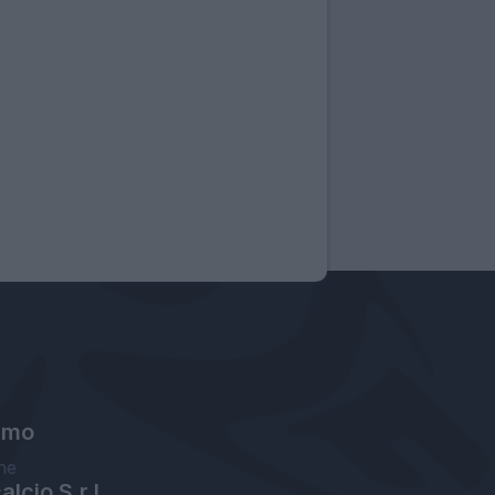
amo
ne
lcio S.r.l.