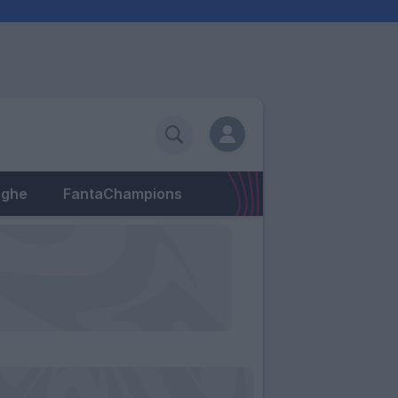
eghe
FantaChampions