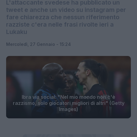
L'attaccante svedese ha pubblicato un
tweet e anche un video su instagram per
fare chiarezza che nessun riferimento
razziste c'era nelle frasi rivolte ieri a
Lukaku
Mercoledì, 27 Gennaio - 15:24
Ibra via social: "Nel mio mondo non c'è
razzismo, solo giocatori migliori di altri" (Getty
Images)