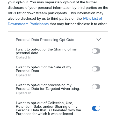
your opt-out. You may separately opt-out of the further
disclosure of your personal information by third parties on the
IAB’s list of downstream participants. This information may
also be disclosed by us to third parties on the
IAB’s List of
Downstream Participants
that may further disclose it to other
Rissa Lukaku-Ibrahimovic, la ricostruzione
third parties.
Personal Data Processing Opt Outs
Nel derby ieri sera tra Inter e Milan è andata in
I want to opt-out of the Sharing of my
personal data.
scena un'autentica rissa tra Lukaku e
Opted In
Ibrahimovic alla fine del primo tempo. Ma cosa
I want to opt-out of the Sale of my
ha fatto andare su tutte le furie il belga, apparso
Personal Data.
Opted In
fuori di sé?
Ibrahimovic avrebbe invitato
l'avversario, dopo il fallo subìto, a "
fare un
I want to opt-out of processing my
Personal Data for Targeted Advertising.
po' di quella tua me**a voodoo
".
Opted In
I want to opt-out of Collection, Use,
Immediata la reazione di Lukaku, che avrebbe
Retention, Sale, and/or Sharing of my
Personal Data that Is Unrelated with the
preso quanto detto dal giocatore rossonero
Purposes for which it was collected.