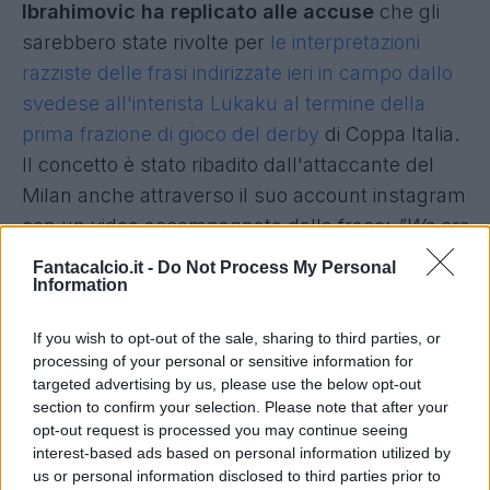
Ibrahimovic ha replicato alle accuse
che gli
sarebbero state rivolte per
le interpretazioni
razziste delle frasi indirizzate ieri in campo dallo
svedese all'interista Lukaku al termine della
prima frazione di gioco del derby
di Coppa Italia.
Il concetto è stato ribadito dall'attaccante del
Milan anche attraverso il suo account instagram
con un video accompagnato dalla frase:
"We are
ONE".
Fantacalcio.it -
Do Not Process My Personal
Information
If you wish to opt-out of the sale, sharing to third parties, or
processing of your personal or sensitive information for
targeted advertising by us, please use the below opt-out
section to confirm your selection. Please note that after your
opt-out request is processed you may continue seeing
interest-based ads based on personal information utilized by
us or personal information disclosed to third parties prior to