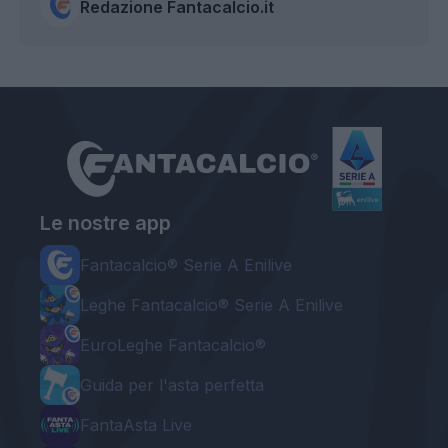
Redazione Fantacalcio.it
Le nostre app
Fantacalcio® Serie A Enilive
Leghe Fantacalcio® Serie A Enilive
EuroLeghe Fantacalcio®
Guida per l'asta perfetta
FantaAsta Live