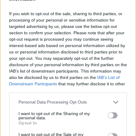
"Questo periodo che può servire a tutti per
If you wish to opt-out of the sale, sharing to third parties, or
rimettere a posto delle cose e per andare a
processing of your personal or sensitive information for
trovare soluzioni nuove. Situazioni che
targeted advertising by us, please use the below opt-out
possono permettere alla squadra di essere
section to confirm your selection. Please note that after your
opt-out request is processed you may continue seeing
ancora più forte. Sono convito che verrà usata
interest-based ads based on personal information utilized by
bene questa sosta perché si va a lavorare in
us or personal information disclosed to third parties prior to
profondità, come fatto in ritiro. Magari ci fosse
your opt-out. You may separately opt-out of the further
disclosure of your personal information by third parties on the
sempre a metà campionato un pezzo per
IAB’s list of downstream participants. This information may
rimettere a posto le cose. Io sicuramente
also be disclosed by us to third parties on the
IAB’s List of
andrò a lavorare su altri concetti e
Downstream Participants
that may further disclose it to other
third parties.
sicuramente alla ripartenza troveremo squadre
più forti perché tutti gli altri bravi allenatori
Personal Data Processing Opt Outs
faranno come me. Per me cade a pennello
I want to opt-out of the Sharing of my
perché abbiamo fatto un buon periodo ma
personal data.
Opted In
mantenerlo fino all'infinito era impossibile. E'
possibile fare un bel periodo, staccare e un
I want to opt-out of the Sale of my