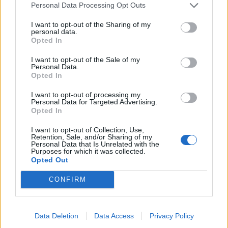
Personal Data Processing Opt Outs
anni. Se qualcuno si
presentasse con
un’offerta adeguata e con la voglia di fare
I want to opt-out of the Sharing of my
personal data.
bene, io sarei disponibile a lasciare dopo 21
Opted In
anni.
Per ora non si è presentato nessuno con
I want to opt-out of the Sale of my
un’offerta. Ripeto io sono disponibile, se
Personal Data.
Opted In
qualcuno vuole investire io non ho
problemi, continuerò ad essere il primo tifoso
I want to opt-out of processing my
Personal Data for Targeted Advertising.
del Torino. Andrò a vedere il Toro in Maratona
Opted In
se mi accoglieranno, altrimenti andrò in
I want to opt-out of Collection, Use,
tribuna”.
Retention, Sale, and/or Sharing of my
Personal Data that Is Unrelated with the
Purposes for which it was collected.
Opted Out
CONFIRM
Data Deletion
Data Access
Privacy Policy