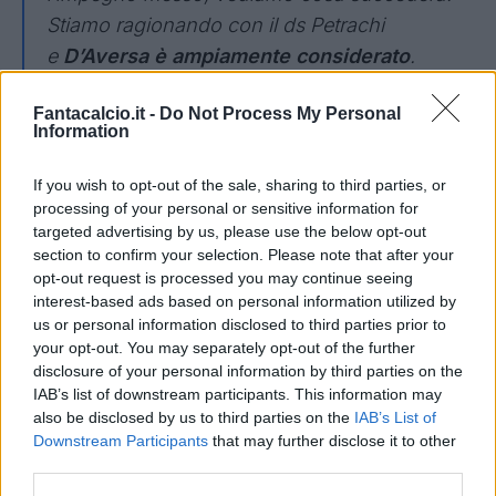
Stiamo ragionando con il ds Petrachi
e
D’Aversa è ampiamente considerato
.
Abbiamo tante ipotesi, non anticipo nulla
Fantacalcio.it -
Do Not Process My Personal
perché siamo in una fase di riflessione. Stimo
Information
molto D’Aversa ed sono felice che sia qui:
bravo allenatore e ottima persona”.
If you wish to opt-out of the sale, sharing to third parties, or
processing of your personal or sensitive information for
SULLA CESSIONE -
:
“La mia passione non è
targeted advertising by us, please use the below opt-out
section to confirm your selection. Please note that after your
stata toccata, io dedico al Torino l’impegno
opt-out request is processed you may continue seeing
che dedicavo all’inizio. Però il mondo è
interest-based ads based on personal information utilized by
cambiato e i fatturati nel calcio contano di più
us or personal information disclosed to third parties prior to
your opt-out. You may separately opt-out of the further
rispetto a 50 anni fa. Ho preso un Torino fallito
disclosure of your personal information by third parties on the
e siamo in Serie A da 14 anni di fila, spesso
IAB’s list of downstream participants. This information may
dalla parte sinistra della classifica. Abbiamo
also be disclosed by us to third parties on the
IAB’s List of
Downstream Participants
that may further disclose it to other
rifatto il Filadelfia e anche il settore giovanile
third parties.
ha sfornato un sacco di giocatori in questi