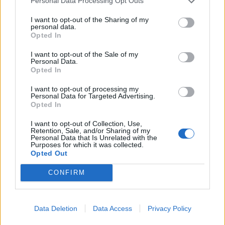
Personal Data Processing Opt Outs
meritata. Sono stati bravi i ragazzi a tornare nel
massimo campionato, non era facile.
I want to opt-out of the Sharing of my
personal data.
Complimenti a tutti, e soprattutto a mio figlio che
Opted In
cura direttamente la società".
I want to opt-out of the Sale of my
Personal Data.
Sulla Superlega
Opted In
I want to opt-out of processing my
"La Superlega per me è un'idea assurda che non
Personal Data for Targeted Advertising.
Opted In
ha avuto vita. Agnelli sta facendo gli interessi
specifici della Juventus, che non sono sempre
I want to opt-out of Collection, Use,
Retention, Sale, and/or Sharing of my
gli interessi del calcio".
Personal Data that Is Unrelated with the
Purposes for which it was collected.
Opted Out
CONFIRM
Data Deletion
Data Access
Privacy Policy