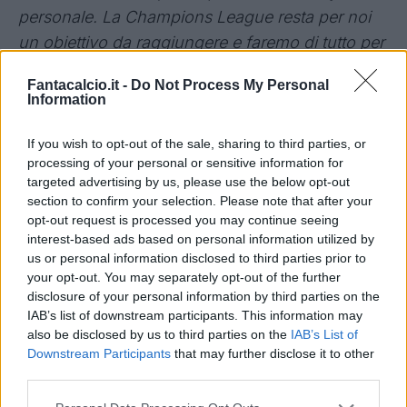
personale. La Champions League resta per noi
un obiettivo da raggiungere e faremo di tutto per
arrivarci".
Fantacalcio.it -
Do Not Process My Personal
Information
Su De Paul
If you wish to opt-out of the sale, sharing to third parties, or
"E' un giocatore molto importante, è uno dei
processing of your personal or sensitive information for
migliori giocatori mai visti circolare a Udine nella
targeted advertising by us, please use the below opt-out
mia gestione. Lo reputo un giocatore fantastico e
section to confirm your selection. Please note that after your
opt-out request is processed you may continue seeing
spero che rimanga ancora a Udine per poterci
interest-based ads based on personal information utilized by
divertire con lui".
us or personal information disclosed to third parties prior to
your opt-out. You may separately opt-out of the further
Sul Watford
disclosure of your personal information by third parties on the
IAB’s list of downstream participants. This information may
also be disclosed by us to third parties on the
IAB’s List of
"Non è facile tornare in Premier in un solo
Downstream Participants
that may further disclose it to other
campionato. La retrocessione fu una sorpresa
third parties.
perché la squadra era buona e non l'avrebbe