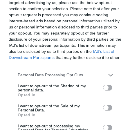
targeted advertising by us, please use the below opt-out
"La gara che conta di più adesso è quella di
section to confirm your selection. Please note that after your
opt-out request is processed you may continue seeing
domenica con l’Inter contro il Torino, ma sono
interest-based ads based on personal information utilized by
felice di aver raggiunto le Final
us or personal information disclosed to third parties prior to
Four della Nations League. Prima però ci
your opt-out. You may separately opt-out of the further
disclosure of your personal information by third parties on the
saranno le qualificazioni al Mondiale ed Euro
IAB’s list of downstream participants. This information may
2020. Ci penseremo più in là, dobbiamo agire
also be disclosed by us to third parties on the
IAB’s List of
passo dopo passo".
Downstream Participants
that may further disclose it to other
third parties.
Personal Data Processing Opt Outs
I want to opt-out of the Sharing of my
personal data.
Opted In
I want to opt-out of the Sale of my
Personal Data.
Opted In
I want to opt-out of processing my
Personal Data for Targeted Advertising.