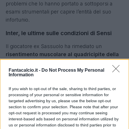
problemi che lo hanno portato a sottoporsi a
esami strumentali per capire l’entità del suo
infortunio.
Inter, le ultime sulle condizioni di Sensi
Il giocatore ex Sassuolo ha rimediato un
risentimento muscolare al quadricipite della
coscia sinistra.
Non ci sono ancora indicazioni
in merito ai tempi di recupero: lo si potrà stabilire
Fantacalcio.it -
Do Not Process My Personal
Information
solamente nei prossimi giorni, quando le
condizioni del
centrocampista
saranno valutate
If you wish to opt-out of the sale, sharing to third parties, or
nuovamente dallo staff sanitario nerazzurro.
processing of your personal or sensitive information for
targeted advertising by us, please use the below opt-out
section to confirm your selection. Please note that after your
opt-out request is processed you may continue seeing
interest-based ads based on personal information utilized by
us or personal information disclosed to third parties prior to