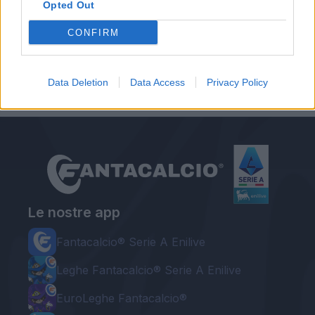
Opted Out
Napoli, il ds Meluso: "Critiche esagerate,
Kvara ha avuto un atteggiamento normale"
CONFIRM
Cagliari, Petagna torna a lavorare
(parzialmente) in gruppo: il report
Data Deletion
Data Access
Privacy Policy
Le nostre app
Fantacalcio® Serie A Enilive
Leghe Fantacalcio® Serie A Enilive
EuroLeghe Fantacalcio®