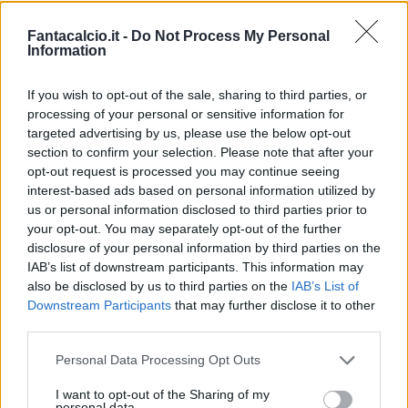
Fantacalcio.it -
Do Not Process My Personal
Information
Genoa, il report dell'allenamento: out
If you wish to opt-out of the sale, sharing to third parties, or
Bani
processing of your personal or sensitive information for
targeted advertising by us, please use the below opt-out
"Dopo due giorni di fermo attività, è ripresa
section to confirm your selection. Please note that after your
opt-out request is processed you may continue seeing
la preparazione del team reduce in
interest-based ads based on personal information utilized by
campionato dalla trasferta allo stadio
us or personal information disclosed to third parties prior to
Olimpico. Patrick Vieira ha riabbracciato il
your opt-out. You may separately opt-out of the further
disclosure of your personal information by third parties on the
gruppo proponendo un programma di
IAB’s list of downstream participants. This information may
esercitazioni miste, tra parte tecnica e
also be disclosed by us to third parties on the
IAB’s List of
atletica. Terapie mediche e fisiche per il
Downstream Participants
that may further disclose it to other
third parties.
vice-capitano Bani: gli accertamenti hanno
messo in rilievo un lieve risentimento e le
Personal Data Processing Opt Outs
sue condizioni verranno rivalutate nei
I want to opt-out of the Sharing of my
prossimi giorni. In settimana sono previste
personal data.