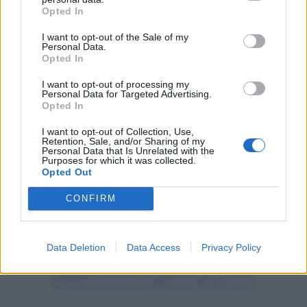
Opted In
le prove di rientro per alcuni elementi sulla
via del recupero. A una settimana
I want to opt-out of the Sale of my
Personal Data.
dall’impegno con il Monza, il tempo gioca a
Opted In
favore per qualche indicazione con il segno
I want to opt-out of processing my
più".
Personal Data for Targeted Advertising.
Opted In
I want to opt-out of Collection, Use,
Retention, Sale, and/or Sharing of my
Personal Data that Is Unrelated with the
Purposes for which it was collected.
Opted Out
CONFIRM
Data Deletion
Data Access
Privacy Policy