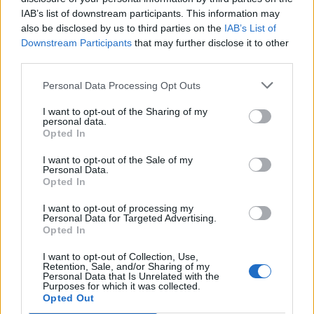
IAB’s list of downstream participants. This information may
also be disclosed by us to third parties on the
IAB’s List of
Downstream Participants
that may further disclose it to other
third parties.
Personal Data Processing Opt Outs
I want to opt-out of the Sharing of my
personal data.
Opted In
Autore
I want to opt-out of the Sale of my
Redazione Fantacalcio.it
Personal Data.
Opted In
I want to opt-out of processing my
Personal Data for Targeted Advertising.
Leggi anche...
Opted In
Tante occasioni, zero gol: un punto a testa
I want to opt-out of Collection, Use,
Retention, Sale, and/or Sharing of my
per Lecce e Verona
Personal Data that Is Unrelated with the
Purposes for which it was collected.
Verona, quale futuro per Giovane? Piace a
Opted Out
Milan, Inter e Roma