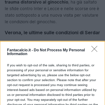
trauma distorsivo al ginocchio
, ha già saltato
le sfide contro Inter e Lecce e nelle scorse ore è
stato sottoposto a una nuova visita per valutare
le condizioni del ginocchio.
Verona, le ultime sulle condizioni di Serdar
Difficilmente il giocatore tedesco sarà a
disposizione per la sfida col Parma
in
Fantacalcio.it -
Do Not Process My Personal
Information
programma alla ripresa del campionato con i
tempi di recupero ancora non del tutto chiari.
If you wish to opt-out of the sale, sharing to third parties, or
processing of your personal or sensitive information for
targeted advertising by us, please use the below opt-out
section to confirm your selection. Please note that after your
opt-out request is processed you may continue seeing
interest-based ads based on personal information utilized by
us or personal information disclosed to third parties prior to
your opt-out. You may separately opt-out of the further
disclosure of your personal information by third parties on the