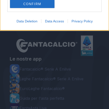
Verona, Zanzi: "Arbitri? Inutile urlare,
CONFIRM
simulazioni non vengono punite"
Data Deletion
Data Access
Privacy Policy
Le nostre app
Fantacalcio® Serie A Enilive
Leghe Fantacalcio® Serie A Enilive
EuroLeghe Fantacalcio®
Guida per l'asta perfetta
FantaAsta Live