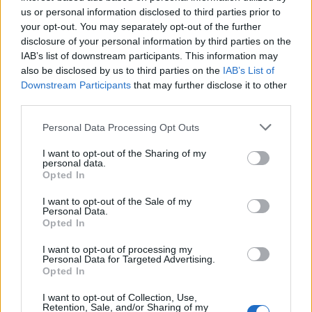
attaccante ha bisogno della squadra alle sue
us or personal information disclosed to third parties prior to
spalle, altrimenti non sarebbe così importante.
your opt-out. You may separately opt-out of the further
Non sento la pressione, vivo tranquillo, non
disclosure of your personal information by third parties on the
IAB’s list of downstream participants. This information may
cambio mai atteggiamento".
also be disclosed by us to third parties on the
IAB’s List of
Downstream Participants
that may further disclose it to other
L'approccio con miste e compagni di
third parties.
squadra
Personal Data Processing Opt Outs
"Mi hanno accolto bene. Sto instaurando un
I want to opt-out of the Sharing of my
buon rapporto con tutti. Col tempo
personal data.
Opted In
diventeremo sempre più uniti. Il numero di
maglia? Non l'ho ancora scelto, ne parleremo
I want to opt-out of the Sale of my
Personal Data.
coi compagni a fine ritiro. Ai tifosi dico siate
Opted In
calorosi, daremo il massimo e cercheremo di
I want to opt-out of processing my
farli gioire".
Personal Data for Targeted Advertising.
Opted In
I want to opt-out of Collection, Use,
Retention, Sale, and/or Sharing of my