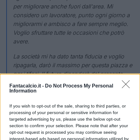
per migliorare anche fuori dall'area. Mi
considero un lavoratore, punto ogni giorno a
migliorarmi e ambisco a fare sempre meglio.
Voglio sfruttare tutte le occasioni che potrò
avere.
La società mi ha dato tanta fiducia e voglio
ripagarla, darò il massimo per questa piazza e
per i tifosi. Il futuro dipenderà dal presente,
quest'anno sono concentrato su me stesso,
Fantacalcio.it -
Do Not Process My Personal
Information
lavorerò tanto per migliorarmi e per la
squadra, abbiamo un obiettivo e vogliamo
If you wish to opt-out of the sale, sharing to third parties, or
raggiungerlo a tutti i costi.
processing of your personal or sensitive information for
targeted advertising by us, please use the below opt-out
Sentire le statistiche fa piacere, ma i numeri
section to confirm your selection. Please note that after your
sono frutto del lavoro di squadra. Un
opt-out request is processed you may continue seeing
interest-based ads based on personal information utilized by