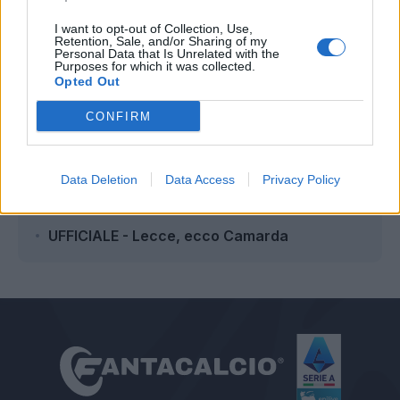
I want to opt-out of Collection, Use,
Redazione Fantacalcio.it
Retention, Sale, and/or Sharing of my
Personal Data that Is Unrelated with the
Purposes for which it was collected.
Opted Out
Leggi anche...
CONFIRM
Lecce, Sticchi Damiani avverte: "Non
abbiamo esigenze di cedere"
Data Deletion
Data Access
Privacy Policy
Lecce, Camarda è atterrato in città: domani
le visite mediche
UFFICIALE - Lecce, ecco Camarda