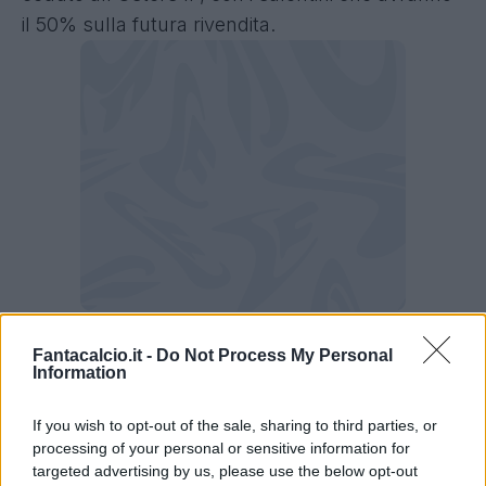
il 50% sulla futura rivendita.
Fantacalcio.it -
Do Not Process My Personal
Lecce, il comunicato su Persson
Information
L’U.S. Lecce comunica di aver ceduto, a
If you wish to opt-out of the sale, sharing to third parties, or
titolo definitivo riservandosi il 50% sulla
processing of your personal or sensitive information for
targeted advertising by us, please use the below opt-out
futura rivendita, il diritto alle prestazioni