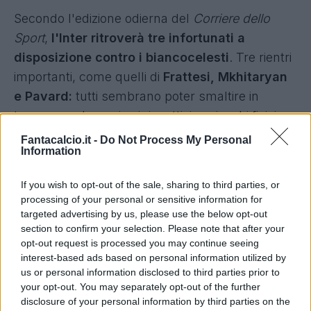
Secondo l'edizione odierna del
Corriere dello
Sport
,
l'Inter ritroverà tre infortunati a
disposizione contro i biancocelesti
. Tre rientri
importanti, come quelli di
Frattesi, Mkhitaryan
e Pavard:
tutti sembrano poter smaltire in
tempo per domenica i rispettivi acciacchi fisici,
tornando arruolabili per la gara delle 20.45.
Fantacalcio.it -
Do Not Process My Personal
Information
E Lautaro Martinez quando rientrerà?
If you wish to opt-out of the sale, sharing to third parties, or
L'infermeria, però, non si svuoterà al
processing of your personal or sensitive information for
targeted advertising by us, please use the below opt-out
100%.
Lautaro Martinez resta a forte rischio
section to confirm your selection. Please note that after your
per la gara contro la Lazio
. Nessuna fretta e
opt-out request is processed you may continue seeing
massima tutela in vista della finale. Difficilmente
interest-based ads based on personal information utilized by
us or personal information disclosed to third parties prior to
il capitano nerazzurro recupererà per il match
your opt-out. You may separately opt-out of the further
del 18 maggio, ancora alle prese com'è con il
disclosure of your personal information by third parties on the