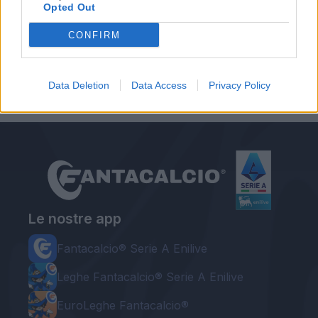
Opted Out
CONFIRM
Autore
Redazione Fantacalcio.it
Data Deletion
Data Access
Privacy Policy
Le nostre app
Fantacalcio® Serie A Enilive
Leghe Fantacalcio® Serie A Enilive
EuroLeghe Fantacalcio®