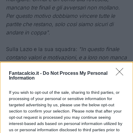
mancano tre finali e gli avversari non mollano.
Per questo motivo dobbiamo vincere tutte le
partite che restano, solo così siamo sicuri di
andare in coppa".
Sulla Lazio e la sua squadra:
"In questo finale
contano valori e motivazioni, e a loro non manca
nulla: sono una squadra molto forte. Noi però lo
Fantacalcio.it -
Do Not Process My Personal
siamo altrettanto e giochiamo in casa, dove
Information
abbiamo perso solo con la Juventus, finalista di
Champions League, e in maniera anche un po’
If you wish to opt-out of the sale, sharing to third parties, or
immeritata. La Lazio non ha punti deboli, la mia
processing of your personal or sensitive information for
targeted advertising by us, please use the below opt-out
squadra però può battere chiunque".
section to confirm your selection. Please note that after your
opt-out request is processed you may continue seeing
Sull'importanza della gara:
"
Questa è la partita
interest-based ads based on personal information utilized by
us or personal information disclosed to third parties prior to
dell’anno
. Mi aspetto uno stadio pieno, una