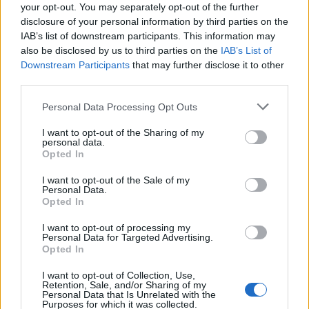
your opt-out. You may separately opt-out of the further
bolgia. Durante la gara ci vorrà grande
disclosure of your personal information by third parties on the
incoraggiamento, come sempre, se poi a fine
IAB’s list of downstream participants. This information may
also be disclosed by us to third parties on the
IAB’s List of
partita il pubblico vorrà fischiare è giusto che lo
Downstream Participants
that may further disclose it to other
faccia. Possiamo batterli, ma vincerà chi lo vorrà
third parties.
di più. Dovremo sfruttare tutte le occasioni".
Personal Data Processing Opt Outs
Sui i suoi giocatori:
"Voglio che i miei giocatori
I want to opt-out of the Sharing of my
personal data.
sappiano che tutti possono essere decisivi,
Opted In
anche partendo dalla panchina. Perché un
I want to opt-out of the Sale of my
giorno di riposo oggi? A fine stagione i calciatori
Personal Data.
Opted In
sono cotti mentalmente, il riposo serve a
I want to opt-out of processing my
staccare un po’. Fisicamente stiamo bene, ma
Personal Data for Targeted Advertising.
dobbiamo essere liberi di testa.
La scorsa volta
Opted In
ho invocato i gol delle punte, oggi lo rifaccio
I want to opt-out of Collection, Use,
Retention, Sale, and/or Sharing of my
dato che a Udine hanno segnato tutti i
Personal Data that Is Unrelated with the
Purposes for which it was collected.
centrocampisti
".