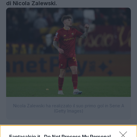
di Nicola Zalewski.
Nicola Zalewski ha realizzato il suo primo gol in Serie A
(Getty Images)
Zalewski sul suo gol col Sassuolo
Fantacalcio.it -
Do Not Process My Personal