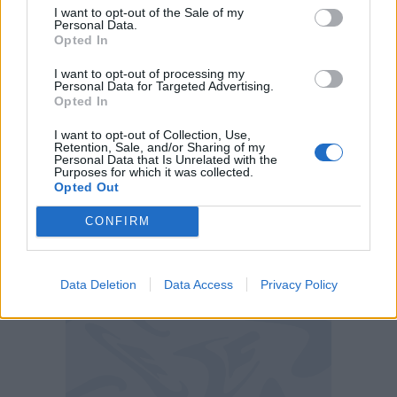
I want to opt-out of the Sale of my
ma non parlo da romano romanista, parlo
Personal Data.
Opted In
sicuramente a nome di tutta la squadra. Per
questa magnifica gente che nonostante i
I want to opt-out of processing my
Personal Data for Targeted Advertising.
nostri alcuni momenti un po' più bassi riesce
Opted In
sempre a riempire lo stadio e a donarci
I want to opt-out of Collection, Use,
l'affetto, sicuramente cerchiamo ad ogni
Retention, Sale, and/or Sharing of my
Personal Data that Is Unrelated with the
partita di lottare anche per loro".
Purposes for which it was collected.
Opted Out
CONFIRM
Data Deletion
Data Access
Privacy Policy