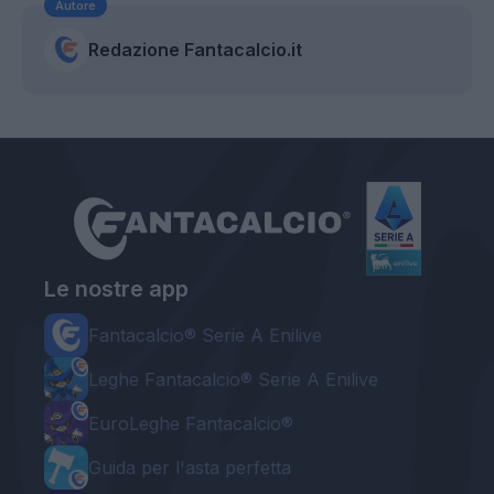
Autore
Redazione Fantacalcio.it
Le nostre app
Fantacalcio® Serie A Enilive
Leghe Fantacalcio® Serie A Enilive
EuroLeghe Fantacalcio®
Guida per l'asta perfetta