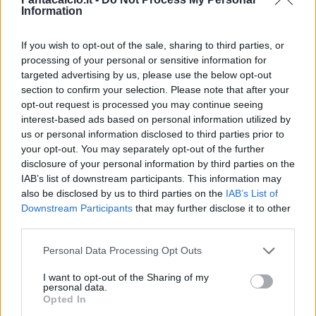
Information
"Diciamo che è stato un gol un po' fortunato,
purtroppo non sono riuscito ad aiutare la
If you wish to opt-out of the sale, sharing to third parties, or
squadra con quel gol. È stata una partita un
processing of your personal or sensitive information for
po' sfortunata, una partita caratterizzata
targeted advertising by us, please use the below opt-out
section to confirm your selection. Please note that after your
sicuramente da degli episodi a nostro sfavore,
opt-out request is processed you may continue seeing
ma come ha detto Stephan abbiamo
interest-based ads based on personal information utilized by
sicuramente degli obbiettivi importanti in
us or personal information disclosed to third parties prior to
your opt-out. You may separately opt-out of the further
questa stagione da raggiungere. Il primo è
disclosure of your personal information by third parties on the
subito giovedì la qualificazione al turno
IAB’s list of downstream participants. This information may
successivo, poi penseremo al derby di
also be disclosed by us to third parties on the
IAB’s List of
Downstream Participants
that may further disclose it to other
domenica. Un posto in Champions è
third parties.
sicuramente nostro obbiettivo".
Personal Data Processing Opt Outs
Zalewski sul peso di essere romano e
I want to opt-out of the Sharing of my
romanista
personal data.
Opted In
"E' sicuramente una responsabilità enorme,