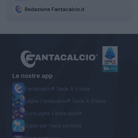
Redazione Fantacalcio.it
Le nostre app
Fantacalcio® Serie A Enilive
Leghe Fantacalcio® Serie A Enilive
EuroLeghe Fantacalcio®
Guida per l'asta perfetta
FantaAsta Live