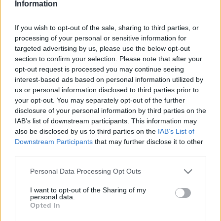
Information
suo palo. Al numero 33, però, sarebbe stato
contestualmente rimproverato il fatto che non
If you wish to opt-out of the sale, sharing to third parties, or
doveva saltare. Il confronto è stato
processing of your personal or sensitive information for
targeted advertising by us, please use the below opt-out
inevitabilmente ripreso dalle telecamere, con
section to confirm your selection. Please note that after your
Bernardeschi che, abbracciato da Buffon, cerca
opt-out request is processed you may continue seeing
di spiegare l'episodio incriminato.
interest-based ads based on personal information utilized by
us or personal information disclosed to third parties prior to
Una doppia incertezza che, in ogni caso, ha fatto
your opt-out. You may separately opt-out of the further
molto discutere i social in merito alla sua
disclosure of your personal information by third parties on the
sempre più probabile scelta di restare in campo,
IAB’s list of downstream participants. This information may
also be disclosed by us to third parties on the
IAB’s List of
tanto alla
Juventus
quanto in
Nazionale, con cui
Downstream Participants
that may further disclose it to other
giocherà di certo la doppia sfida amichevole di
third parties.
marzo
. Sia Szcszesny
che il suo agente hanno
Personal Data Processing Opt Outs
confermato che da parte loro c'è disponibilità
ancora per un anno all'alternanza
, e ieri in
I want to opt-out of the Sharing of my
personal data.
merito è arrivata anche la benedizione di
Opted In
Marotta:
"Buffon è un valore aggiunto per noi e