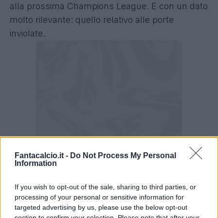
alla prossima Champions League. E con un dato
molto rilevante: quello relativo alle porte
inviolate.
Fantacalcio.it -
Do Not Process My Personal
Information
Clean sheet, numeri record per Motta
If you wish to opt-out of the sale, sharing to third parties, or
processing of your personal or sensitive information for
Come sottolineato da Opta, nel suo periodo da
targeted advertising by us, please use the below opt-out
allenatore del Bologna in Serie A,
Thiago Motta
section to confirm your selection. Please note that after your