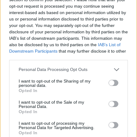
ha registrato ben 18 clean sheet casalinghi
,
opt-out request is processed you may continue seeing
interest-based ads based on personal information utilized by
subendo solo 23 gol in 35 match interni:
us or personal information disclosed to third parties prior to
nessuna squadra ha fatto meglio nel periodo,
your opt-out. You may separately opt-out of the further
record condiviso in entrambe le graduatorie -
disclosure of your personal information by third parties on the
IAB’s list of downstream participants. This information may
guarda caso - proprio con la Juventus. La
also be disclosed by us to third parties on the
IAB’s List of
stessa Juventus che ripartirà da
Di Gregorio
,
Downstream Participants
that may further disclose it to other
rivelazione del torneo al Monza. E da un
third parties.
allenatore che sa eccome come blindare la
Personal Data Processing Opt Outs
propria difesa: per informazioni chiedere ai
I want to opt-out of the Sharing of my
fantallenatori di
Skorupski
versione 23/24.
personal data.
Opted In
I want to opt-out of the Sale of my
Personal Data.
Opted In
I want to opt-out of processing my
Personal Data for Targeted Advertising.
Opted In