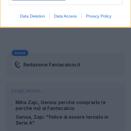
Data Deletion
Data Access
Privacy Policy
Autore
Redazione Fantacalcio.it
Leggi anche...
Miha Zajc, Genoa: perché comprarlo (e
perché no) al Fantacalcio
Genoa, Zajc: "Felice di essere tornato in
Serie A"