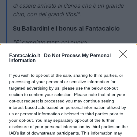
di essere arrivato al Genoa che è un grande
club, con dei grandi tifosi".
Su Ballardini e i bonus al Fantacalcio
"E’ cambiato tanto
col nuovo
mister. Adesso
io e la squadra siamo più
Fantacalcio.it -
Do Not Process My Personal
efficaci,
facciamo più gol e io faccio più
Information
assist.
Sono molto contento, rifornire i miei
If you wish to opt-out of the sale, sharing to third parties, or
compagni mi piace perché mi consente di
processing of your personal or sensitive information for
dare il massimo alla squadra.
Anche se come
targeted advertising by us, please use the below opt-out
prima cosa preferirei fare gol direttamente
section to confirm your selection. Please note that after your
opt-out request is processed you may continue seeing
io...”.
interest-based ads based on personal information utilized by
us or personal information disclosed to third parties prior to
your opt-out. You may separately opt-out of the further
disclosure of your personal information by third parties on the
IAB’s list of downstream participants. This information may