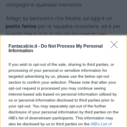
compagni in qualsiasi momento.
Allegri sa benissimo che Modric ad oggi è un
punto fermo
per la squadra rossonera, ed è per
questo che il club si sta già muovendo per
confermarlo.
Fantacalcio.it -
Do Not Process My Personal
Information
Milan, Modric un altro anno: pronto il
rinnovo
If you wish to opt-out of the sale, sharing to third parties, or
processing of your personal or sensitive information for
Secondo quanto riportato dalla Gazzetta dello
targeted advertising by us, please use the below opt-out
section to confirm your selection. Please note that after your
Sport, il Milan sarebbe pronto a rinnovare il
opt-out request is processed you may continue seeing
contratto di Modric per un altro anno: la
interest-based ads based on personal information utilized by
decisione definitiva verrà presa in primavera, ma
us or personal information disclosed to third parties prior to
your opt-out. You may separately opt-out of the further
ad oggi sembra scontata la sua permanenza a
disclosure of your personal information by third parties on the
Milano
fino al 2027.
IAB’s list of downstream participants. This information may
also be disclosed by us to third parties on the
IAB’s List of