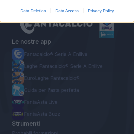
Data Deletion
Data Access
Privacy Policy
Le nostre app
Fantacalcio® Serie A Enilive
Leghe Fantacalcio® Serie A Enilive
EuroLeghe Fantacalcio®
Guida per l'asta perfetta
FantaAsta Live
FantaAsta Buzz
Strumenti
Probabili formazioni