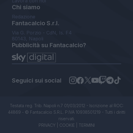
Lavora con noi
Chi siamo
Redazione
Fantacalcio S.r.l.
Via G. Porzio - CdN, Is. F4
80143, Napoli
Pubblicità su Fantacalcio?
Seguici sui social
Testata reg. Trib. Napoli n.7 01/03/2012 - Iscrizione al ROC:
44869 - © Fantacalcio S.R.L. P.IVA 10938501219 - Tutti i diritti
riservati.
PRIVACY
|
COOKIE
|
TERMINI