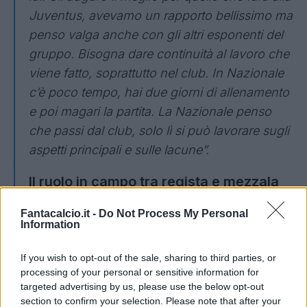
Juventus, avevamo un rapporto bellissimo ma
penso valga anche con gli altri esponenti del
gruppo. Bisogna dare continuità al lavoro che
viene fatto, soprattutto nel club. In Nazionale
c’è poco tempo, hai due giorni di allenamento
e poi magari la partita. La Nazionale penso
che passi dal club, solo lì si può lavorare sugli
aspetti principali e sulle lacune”.
Il ruolo in campo tra regista e mezzala
"Penso di poter fare entrambi i ruoli, in base a
Fantacalcio.it -
Do Not Process My Personal
Information
cosa viene chiesto. Oggi tanti giocano con le
mezzali di inserimento, ma anche di
If you wish to opt-out of the sale, sharing to third parties, or
costruzione. Posso fare entrambi i ruoli”.
processing of your personal or sensitive information for
targeted advertising by us, please use the below opt-out
Il cammino degli azzurri
section to confirm your selection. Please note that after your