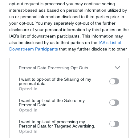
opt-out request is processed you may continue seeing
interest-based ads based on personal information utilized by
"
La Norvegia penso sia una grande squadra e
us or personal information disclosed to third parties prior to
l’abbiamo visto. Magari abbiamo avuto una
your opt-out. You may separately opt-out of the further
giornata no nel momento sbagliato e
disclosure of your personal information by third parties on the
IAB’s list of downstream participants. This information may
purtroppo siamo usciti sconfitti. Però ora
also be disclosed by us to third parties on the
IAB’s List of
bisogna pensare alle due gare che abbiamo,
Downstream Participants
that may further disclose it to other
con grande serenità: indossiamo la maglia
third parties.
della Nazionale e dobbiamo dare importanza
Personal Data Processing Opt Outs
a queste due partite”.
I want to opt-out of the Sharing of my
personal data.
Il rapporto con Modric
Opted In
“Luka è il giocatore più forte che ho incontrato
I want to opt-out of the Sale of my
Personal Data.
in carriera. Al di là della qualità, mi ha colpito
Opted In
la sua umiltà, l’importanza che dà a ogni
I want to opt-out of processing my
compagno e la disponibilità che dà. A
Personal Data for Targeted Advertising.
Opted In
quarant’anni non penso siano cose scontate,