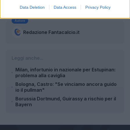
Data Deletion
Data Access
Privacy Policy
Autore
Redazione Fantacalcio.it
Leggi anche...
Milan, infortunio in nazionale per Estupinan:
problema alla caviglia
Bologna, Castro: "Se vinciamo ancora guido
io il pullman"
Borussia Dortmund, Guirassy a rischio per il
Bayern