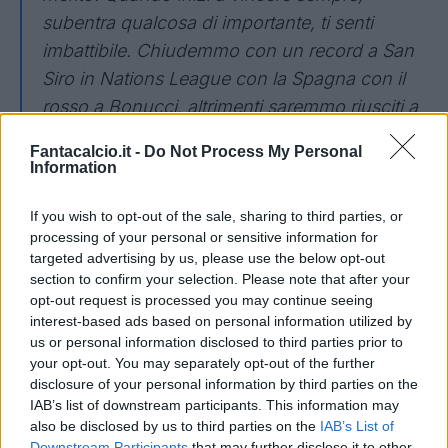
subentra qualcosa di importante, ti senti
imbattibile. Chiudemmo con un record a San
Siro in Nations League con la Spagna con il
rosso a Bonucci, altrimenti saremmo riusciti a
continuare.
Fantacalcio.it -
Do Not Process My Personal
Information
Quando sono arrivato in Nazionale ho
pensato: con tutta la sfortuna che ho avuto da
If you wish to opt-out of the sale, sharing to third parties, or
giocatore, voglio Europeo e Mondiale con
processing of your personal or sensitive information for
targeted advertising by us, please use the below opt-out
l'Italia. L'addio? C'erano incomprensioni in un
section to confirm your selection. Please note that after your
momento in cui non c'erano neanche brutti
opt-out request is processed you may continue seeing
risultati, stavamo inserendo dei giovani. Un
interest-based ads based on personal information utilized by
us or personal information disclosed to third parties prior to
po' di parole, incomprensioni, in quei
your opt-out. You may separately opt-out of the further
momenti sarebbe stato meglio chiarirle, da
disclosure of your personal information by third parties on the
parte mia in primis. Chiarire tutto e ripartire da
IAB’s list of downstream participants. This information may
also be disclosed by us to third parties on the
IAB’s List of
zero. Poi si fanno scelte che possono essere
Downstream Participants
that may further disclose it to other