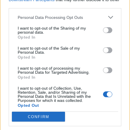
anche sbagliate. Se speravo di tornare?
third parties.
Sinceramente sì, ma sapevo sarebbe stato
Personal Data Processing Opt Outs
quasi impossibile. Speravo di poter vincere
anche un Mondiale quindi finché si è lì si
I want to opt-out of the Sharing of my
personal data.
continua ad aspettare e il calcio".
Opted In
I want to opt-out of the Sale of my
Personal Data.
Opted In
I want to opt-out of processing my
Personal Data for Targeted Advertising.
Opted In
I want to opt-out of Collection, Use,
Retention, Sale, and/or Sharing of my
Personal Data that Is Unrelated with the
Purposes for which it was collected.
Opted Out
CONFIRM