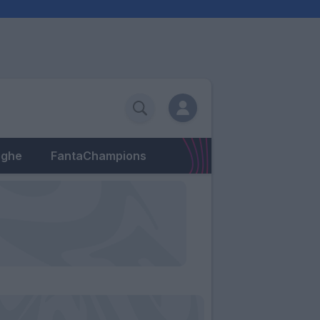
eghe
FantaChampions