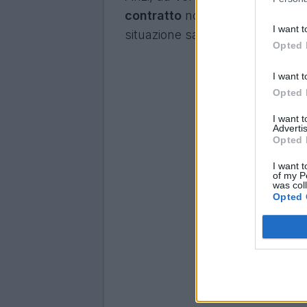
contratto
nonostante la retroce
I want t
situazione sarà più chiara.
Opted 
I want t
Opted 
I want 
Advertis
Opted 
I want t
of my P
was col
Opted 