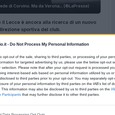
rede di Corvino. Ma da Verona... (©LaPresse)
no
il Lecce è ancora alla ricerca di un nuovo
direzione sportiva del club.
efano Trinchera, potrebbe essere affiancato da
o.it -
Do Not Process My Personal Information
nza come accaduto proprio con Corvino negli
to opt-out of the sale, sharing to third parties, or processing of your per
formation for targeted advertising by us, please use the below opt-out s
irettore sportivo
r selection. Please note that after your opt-out request is processed y
eing interest-based ads based on personal information utilized by us or
disclosed to third parties prior to your opt-out. You may separately opt-
intenzione del Lecce sarebbe quella di
losure of your personal information by third parties on the IAB’s list of
uale direttore sportivo dell'Hellas Verona.
. This information may also be disclosed by us to third parties on the
IA
antaleo Corvino, ma il dirigente ex Padova e
Participants
that may further disclose it to other third parties.
riserve sul futuro.
i un
imminente rinnovo di
l Data Processing Opt Outs