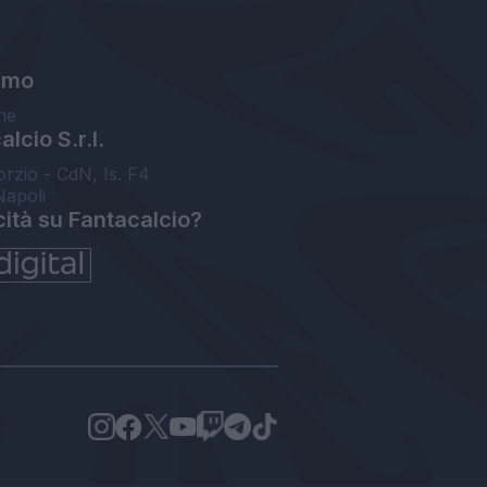
amo
ne
lcio S.r.l.
orzio - CdN, Is. F4
Napoli
cità su Fantacalcio?