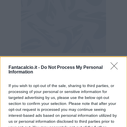
Corvino parla del Lecce
Fantacalcio.it -
Do Not Process My Personal
Information
"
Come si fa a non essere un po' stanchi?
È
tutto figlio di 6 anni di duro lavoro,
If you wish to opt-out of the sale, sharing to third parties, or
seguendo
un modello sostenibile
e lottando
processing of your personal or sensitive information for
targeted advertising by us, please use the below opt-out
contro club che non seguono questa linea.
section to confirm your selection. Please note that after your
opt-out request is processed you may continue seeing
Io sono un sognatore e quando ho iniziato in
interest-based ads based on personal information utilized by
terza categoria
il mio sogno è stato diventare
us or personal information disclosed to third parties prior to