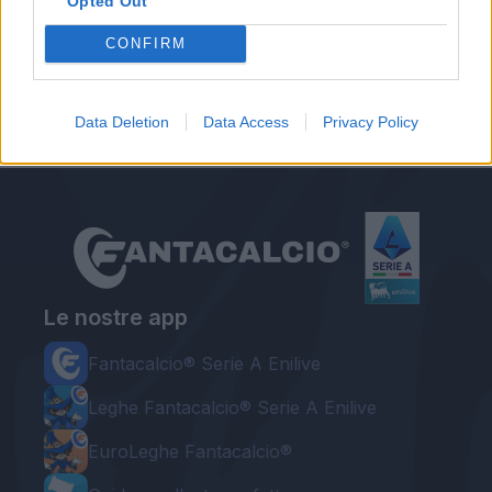
Opted Out
Autore
CONFIRM
Gianmarco Della Ragione
Data Deletion
Data Access
Privacy Policy
Le nostre app
Fantacalcio® Serie A Enilive
Leghe Fantacalcio® Serie A Enilive
EuroLeghe Fantacalcio®