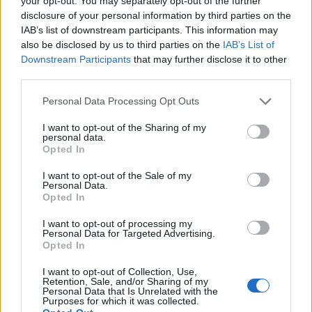
your opt-out. You may separately opt-out of the further
il direttore del Lecce
.
Il mio sogno l'ho
disclosure of your personal information by third parties on the
realizzato
, mi sono rialzato dalle cadute e
IAB’s list of downstream participants. This information may
sono arrivato.
Ci vuole tanta forza ed energia
also be disclosed by us to third parties on the
IAB’s List of
Downstream Participants
that may further disclose it to other
per lavorare con il nostro spirito".
third parties.
Personal Data Processing Opt Outs
I want to opt-out of the Sharing of my
personal data.
Opted In
I want to opt-out of the Sale of my
Personal Data.
Opted In
I want to opt-out of processing my
Personal Data for Targeted Advertising.
Opted In
I want to opt-out of Collection, Use,
Retention, Sale, and/or Sharing of my
Personal Data that Is Unrelated with the
Purposes for which it was collected.