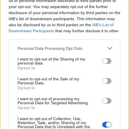
us or personal information disclosed to third parties prior to
"
Preferisco giocare da trequartista, ma ho
your opt-out. You may separately opt-out of the further
disclosure of your personal information by third parties on the
fatto anche la mezz'ala sinistra nel 4-3-3
IAB’s list of downstream participants. This information may
in Svizzera. Sono destro, ma provo a usare
also be disclosed by us to third parties on the
IAB’s List of
anche il sinistro".
Downstream Participants
that may further disclose it to other
third parties.
Sul modello
Personal Data Processing Opt Outs
"
E' sempre stato Zinedine Zidane.
Mi
I want to opt-out of the Sharing of my
personal data.
piaceva moltissimo quando ero nelle giovanili,
Opted In
è decisamente il mio modello da seguire".
I want to opt-out of the Sale of my
Personal Data.
Opted In
I want to opt-out of processing my
Personal Data for Targeted Advertising.
Opted In
I want to opt-out of Collection, Use,
Retention, Sale, and/or Sharing of my
Personal Data that Is Unrelated with the