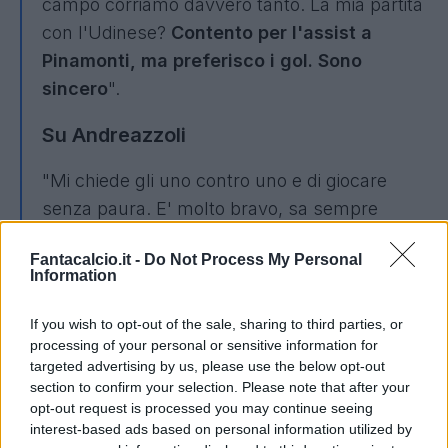
campo corriamo davvero tanto. La mia partita
con l'Udinese?
Contento per l'assist a
Pinamonti, ma preferisco i gol. Sono
sincero
".
Su Andreazzoli
"Mi chiede gli uno contro uno e di giocare
senza paura. E' molto bravo, sa sempre
quello che deve fare. E' vero,
mi ha lasciato
Fantacalcio.it -
Do Not Process My Personal
in panchina e un po' l'ho sofferta questa
Information
cosa, mi sono sempre allenato forte e
pensavo di fare bene
. Ma con lui il rapporto
If you wish to opt-out of the sale, sharing to third parties, or
processing of your personal or sensitive information for
è buono e costante. E davanti siamo in tanti a
targeted advertising by us, please use the below opt-out
lottare, ci sono solo tre posti in attacco".
section to confirm your selection. Please note that after your
opt-out request is processed you may continue seeing
Sul ruolo
interest-based ads based on personal information utilized by