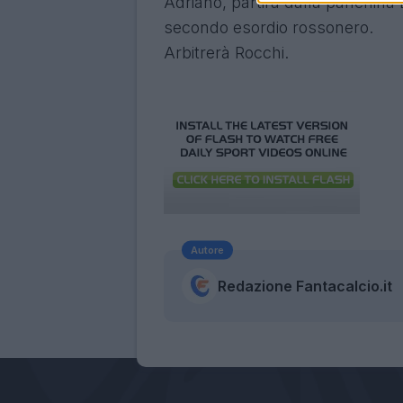
Adriano, partirà dalla panchina B
secondo esordio rossonero.
Arbitrerà Rocchi.
Autore
Redazione Fantacalcio.it