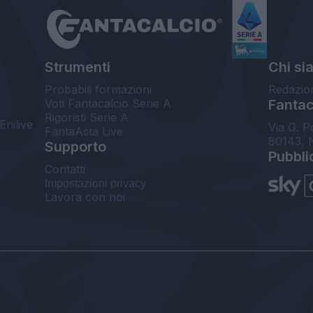
Strumenti
Chi si
Probabili formazioni
Redazio
Voti Fantacalcio Serie A
Fantaca
Rigoristi Serie A
Enilive
Via G. P
FantaAsta Live
80143, 
Supporto
Pubbli
Contatti
Impostazioni privacy
Lavora con noi