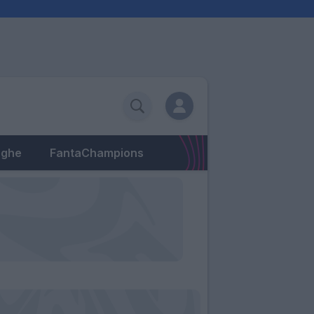
eghe
FantaChampions