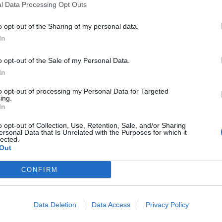
ipotesi, ma più remota, è lo spostamento di
l Data Processing Opt Outs
ione dal 1' minuto per
Telles
sulla fascia
o opt-out of the Sharing of my personal data.
In
o nerazzurro sono rivolte anche verso
Mauro
o opt-out of the Sale of my Personal Data.
ortunio muscolare e ieri l'argentino ha svolto
In
on il gruppo.
to opt-out of processing my Personal Data for Targeted
 vederlo in campo
dal 1' minuto con Jovetic e
ing.
In
re impiegato sin da subito nel 4-3-3 studiato
o opt-out of Collection, Use, Retention, Sale, and/or Sharing
ersonal Data that Is Unrelated with the Purposes for which it
 scalpita Montolivo, ma il tecnico potrebbe
lected.
Out
con de Jong e Bonaventura ed Honda sulla
nzamento dell'ex atalantino, con il conseguente
CONFIRM
era. In difesa
Zapata va in ballottaggio,
erato Mexes ma soprattutto con Ely
che ha
Data Deletion
Data Access
Privacy Policy
iducia di Mihajlovic. In attacco Bacca e Luiz