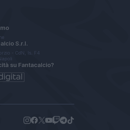
amo
ne
lcio S.r.l.
orzio - CdN, Is. F4
Napoli
cità su Fantacalcio?