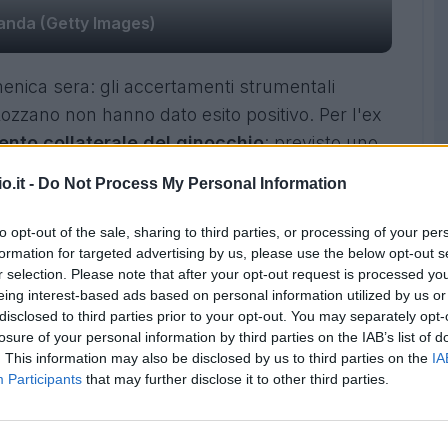
anda (Getty Images)
enica sera: gli accertamenti strumentali
ozzano non hanno dato esito positivo. Per l'ex
ento collaterale del ginocchio
: previsto uno
 ma la prossima settimana sono in programma
o.it -
Do Not Process My Personal Information
r
sulle sue condizioni:
"lieve distrazione
to opt-out of the sale, sharing to third parties, or processing of your per
nocchio destro. Salta il #DerbyMilano, sarà
formation for targeted advertising by us, please use the below opt-out s
r selection. Please note that after your opt-out request is processed y
eing interest-based ads based on personal information utilized by us or
disclosed to third parties prior to your opt-out. You may separately opt-
o ravvisato dal giocatore dopo un contrasto
losure of your personal information by third parties on the IAB’s list of
. This information may also be disclosed by us to third parties on the
IA
accante statunitense
Altidore
: uno scontro che
Participants
that may further disclose it to other third parties.
tutto lo staff nerazzurro.
onto
Ranocchia
a far coppia al centro della