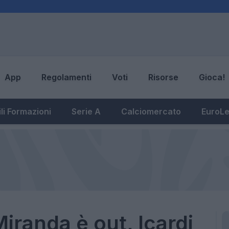
App
Regolamenti
Voti
Risorse
Gioca!
li Formazioni
Serie A
Calciomercato
EuroL
iranda è out, Icardi