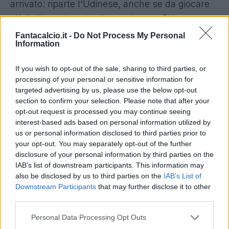
arrivato: riparte l'Udinese, anche se da giocare
c'è l'ultima giornata di campionato. Poi, una
volta archiviata anche l'ultima pratica, sarà
Fantacalcio.it -
Do Not Process My Personal
Information
tempo di progetti, a partire da quello della guida
tecnica ai giocatori in campo.
If you wish to opt-out of the sale, sharing to third parties, or
Nel frattempo, occhio all'infermeria: Wague,
processing of your personal or sensitive information for
uscito a Bergamo per un problema alla spalla,
targeted advertising by us, please use the below opt-out
section to confirm your selection. Please note that after your
dovrà essere operato nella giornata di domani;
opt-out request is processed you may continue seeing
almeno 3 i mesi di stop, che a questo punto
interest-based ads based on personal information utilized by
compromettono anche l'inizio della prossima
us or personal information disclosed to third parties prior to
your opt-out. You may separately opt-out of the further
stagione. Anche per Kuzmanovic, vittima di una
disclosure of your personal information by third parties on the
elongazione del retto femorale e che per l'ultima
IAB’s list of downstream participants. This information may
sarebbe stato comunque squalificato, si
also be disclosed by us to third parties on the
IAB’s List of
Downstream Participants
that may further disclose it to other
prospetta un rientro solo agli inizi di luglio.
third parties.
Differenziato per Thereau.
Personal Data Processing Opt Outs