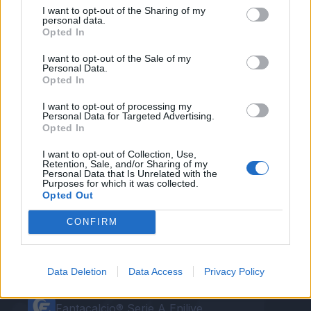
Novità, nelle ultime ore, anche dal fronte
I want to opt-out of the Sharing of my
personal data.
mercato: più di una voce vuole Badu vicino alla
Opted In
Fiorentina, anche se la trattativa è comunque da
I want to opt-out of the Sale of my
rinviare alle prossime settimane.
Personal Data.
Opted In
Autore
I want to opt-out of processing my
Personal Data for Targeted Advertising.
Opted In
Redazione Fantacalcio.it
I want to opt-out of Collection, Use,
Retention, Sale, and/or Sharing of my
Personal Data that Is Unrelated with the
Purposes for which it was collected.
Opted Out
CONFIRM
Data Deletion
Data Access
Privacy Policy
Le nostre app
Fantacalcio® Serie A Enilive