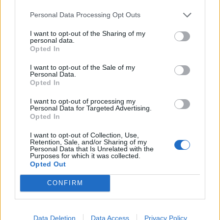
Su Messias
Personal Data Processing Opt Outs
"Se sarà convocato? Prenderemo la decisione
I want to opt-out of the Sharing of my
domani".
personal data.
Opted In
Su Balotelli
I want to opt-out of the Sale of my
Personal Data.
"Ritorniamo sempre sulle individualità. La cosa
Opted In
che mi piace è questo gioco di squadra. E’
I want to opt-out of processing my
importantissimo capire i valori importanti per
Personal Data for Targeted Advertising.
Opted In
la società: quella voglia di avere una mentalità
di squadra, giocare per i compagni sono
I want to opt-out of Collection, Use,
Retention, Sale, and/or Sharing of my
dettagli importantissimi. Per questo mi piace
Personal Data that Is Unrelated with the
Purposes for which it was collected.
parlare più di squadra che di individualità.
Opted Out
Preferisco parlare più di 'noi' che di 'io'. Per
CONFIRM
restare in A dobbiamo avere questa mentalità
di squadra".
Data Deletion
Data Access
Privacy Policy