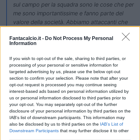
sul campo per la squadra sono le cose che per
me sono importantissime e fanno parte del
valore della società. Abbiamo attaccanti che
devono continuare a lavorare e l’opportunità
Fantacalcio.it -
Do Not Process My Personal
per ognuno arriverà. L’importante è fare bene
Information
di squadra per vincere".
If you wish to opt-out of the sale, sharing to third parties, or
Su Ekhator
processing of your personal or sensitive information for
targeted advertising by us, please use the below opt-out
"Jeff è un giocatore giovane ma con
section to confirm your selection. Please note that after your
tantissima qualità. Può giocare a sinistra,
opt-out request is processed you may continue seeing
interest-based ads based on personal information utilized by
destra ma anche come numero nove. E’ stato
us or personal information disclosed to third parties prior to
infortunato e ha bisogno di tempo per
your opt-out. You may separately opt-out of the further
crescere. La qualità di un attaccante si vede
disclosure of your personal information by third parties on the
IAB’s list of downstream participants. This information may
quando giochiamo bene di squadra e creiamo
also be disclosed by us to third parties on the
IAB’s List of
più opportunità".
Downstream Participants
that may further disclose it to other
third parties.