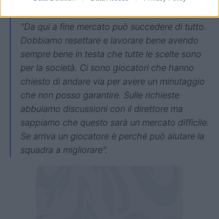
Sul mercato
"Da qui a fine mercato può succedere di tutto.
Dobbiamo resettare e lavorare bene avendo
sempre bene in testa che tutte le scelte sono
per la società. Ci sono giocatori che hanno
chiesto di andare via per avere un minutaggio
che non posso garantire. Sulle richieste
abbuiamo discussioni con il direttore ma
sappiamo che questo sarà un mercato difficile.
Se arriva un giocatore è perché può aiutare la
squadra a migliorare".