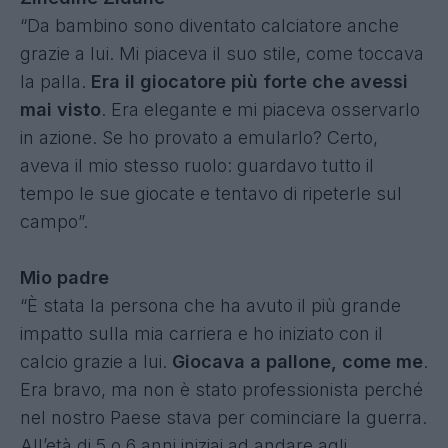
“Da bambino sono diventato calciatore anche
grazie a lui. Mi piaceva il suo stile, come toccava
la palla.
Era il giocatore più forte che avessi
mai visto
. Era elegante e mi piaceva osservarlo
in azione. Se ho provato a emularlo? Certo,
aveva il mio stesso ruolo: guardavo tutto il
tempo le sue giocate e tentavo di ripeterle sul
campo”.
Mio padre
“È stata la persona che ha avuto il più grande
impatto sulla mia carriera e ho iniziato con il
calcio grazie a lui.
Giocava a pallone, come me
.
Era bravo, ma non è stato professionista perché
nel nostro Paese stava per cominciare la guerra.
All’età di 5 o 6 anni iniziai ad andare agli