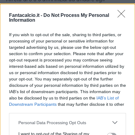
allenamenti con lui e mi innamorai dello sport,
Fantacalcio.it -
Do Not Process My Personal
che oggi fa parte della mia vita”.
Information
Mia madre
If you wish to opt-out of the sale, sharing to third parties, or
“Penso che mia madre e mio padre mi abbiamo
processing of your personal or sensitive information for
targeted advertising by us, please use the below opt-out
reso la persona che sono oggi. Ci sono stati tanti
section to confirm your selection. Please note that after your
momenti difficili durante la mia vita, forse più per
opt-out request is processed you may continue seeing
loro che per me. Vivevamo in Bosnia durante la
interest-based ads based on personal information utilized by
us or personal information disclosed to third parties prior to
guerra e non avevamo nulla quando ci
your opt-out. You may separately opt-out of the further
trasferimmo in Lussemburgo. C’era da tanto
disclosure of your personal information by third parties on the
lavoro da fare per poter crescere tre bambini:
IAB’s list of downstream participants. This information may
also be disclosed by us to third parties on the
IAB’s List of
mia sorella, mio fratello e me.
Tutto quello che
Downstream Participants
that may further disclose it to other
hanno fatto costituisce una parte molto
third parties.
importante della mia vita
e per questo sarò
Personal Data Processing Opt Outs
sempre grato a mia madre e mio padre”.
I want to opt-out of the Sharing of my