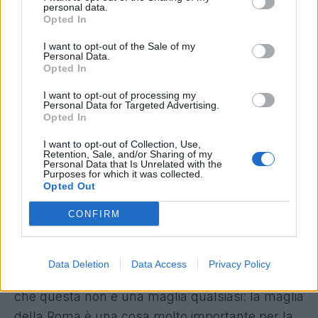
personal data.
Mio figlio
Opted In
“Nessuno mi rende più felice di lui. È
I want to opt-out of the Sale of my
meraviglioso e il fatto di avere una famiglia per
Personal Data.
Opted In
me è molto importante.
Non immaginavo che
I want to opt-out of processing my
avere un figlio potesse essere così bello
. Ha
Personal Data for Targeted Advertising.
davvero cambiato tante cose della mia vita”.
Opted In
I want to opt-out of Collection, Use,
Retention, Sale, and/or Sharing of my
I tifosi
Personal Data that Is Unrelated with the
Purposes for which it was collected.
“In questo caso non scelgo una singola
Opted Out
persona, ma voglio scegliere i tifosi della Roma.
CONFIRM
Questa è la mia quinta stagione qui e
mi hanno
insegnato cosa vuol dire essere un
romanista
. Anche i compagni di squadra con
Data Deletion
Data Access
Privacy Policy
cui gioco da tanto tempo mi hanno fatto capire
che questa non è una maglia qualsiasi: la maglia
della Roma è una cosa molto importante per la