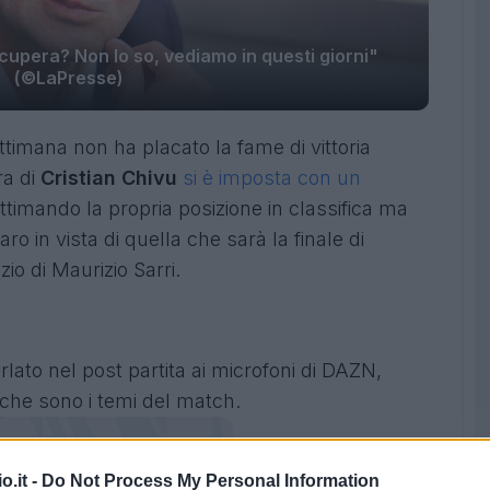
ecupera? Non lo so, vediamo in questi giorni"
(©LaPresse)
ettimana non ha placato la fame di vittoria
ra di
Cristian Chivu
si è imposta con un
gittimando la propria posizione in classifica ma
o in vista di quella che sarà la finale di
zio di Maurizio Sarri.
rlato nel post partita ai microfoni di DAZN,
 che sono i temi del match.
o.it -
Do Not Process My Personal Information