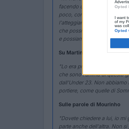
Advertis
facendo un grande lavoro, ce
Opted 
poco, contano i principi. Cam
I want t
of my P
l'atteggiamento difensivo degl
was col
che possiamo fare anche altr
Opted 
e possiamo migliorare".
Su Martinez possibile titol
"Lo era prima, vale lo stesso
che sono l'anima di questo g
dall'Under 23. Non abbiamo m
portiere, come quelle di Som
Sulle parole di Mourinho
"Dovete chiedere a lui, io mi
parte anche dell'altra. Non s