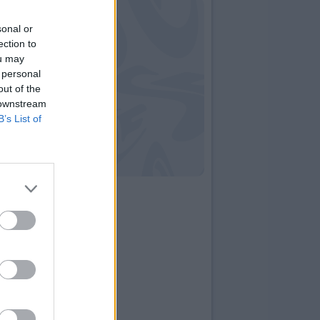
sonal or
ection to
ou may
 personal
out of the
 downstream
B’s List of