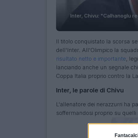
Inter, Chivu: "Calhanoglu r
Il titolo conquistato la scorsa s
dell'Inter. All'Olimpico la squad
risultato netto e importante
, le
lanciando anche un segnale chiar
Coppa Italia proprio contro la La
Inter, le parole di Chivu
L'allenatore dei nerazzurri ha pa
soffermandosi proprio su quelli
Fantacalci