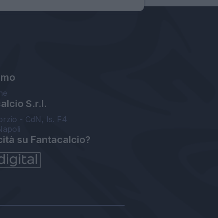
amo
ne
lcio S.r.l.
orzio - CdN, Is. F4
Napoli
cità su Fantacalcio?