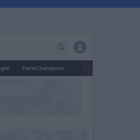
eghe
FantaChampions