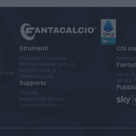
Strumenti
Chi si
Probabili formazioni
Redazio
Voti Fantacalcio Serie A
Fantaca
Rigoristi Serie A
Enilive
Via G. P
FantaAsta Live
80143, 
Supporto
Pubbli
Contatti
Impostazioni privacy
Lavora con noi