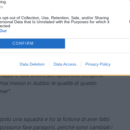
ing.
rca di essere dominante. Il sistema conta
In
bia in base a quello che è l'avversario e
o opt-out of Collection, Use, Retention, Sale, and/or Sharing
ersonal Data that Is Unrelated with the Purposes for which it
i altri. In questa stagione abbiamo fatto vedere
lected.
e cose, sono felice perché dobbiamo lavorare
Out
CONFIRM
are
Data Deletion
Data Access
Privacy Policy
 per Sommer e Di Gennaro. Abbiamo tre portieri
ruppo e vale anche per quelli che vengono
ai messo in dubbio le qualità di questo
mer".
 godo una squadra e ho la fortuna di aver fatto
i possono fare paragoni, perché sono cambiati i