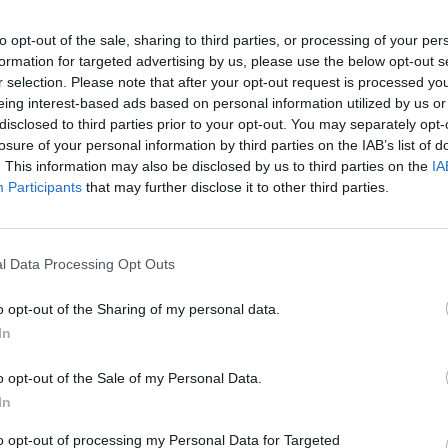
to opt-out of the sale, sharing to third parties, or processing of your per
formation for targeted advertising by us, please use the below opt-out s
r selection. Please note that after your opt-out request is processed y
eing interest-based ads based on personal information utilized by us or
disclosed to third parties prior to your opt-out. You may separately opt-
losure of your personal information by third parties on the IAB’s list of
. This information may also be disclosed by us to third parties on the
IA
Participants
that may further disclose it to other third parties.
Lautaro che mette l'anima e la professionalità ma
l Data Processing Opt Outs
no nelle condizioni di poter fare certe cose. La
o opt-out of the Sharing of my personal data.
ca, che vive qualcosa di speciale e sono
In
o meritano".
o opt-out of the Sale of my Personal Data.
mo anno?
In
to opt-out of processing my Personal Data for Targeted
5-5-5 ma è meglio che stia zitto. La squadra sta