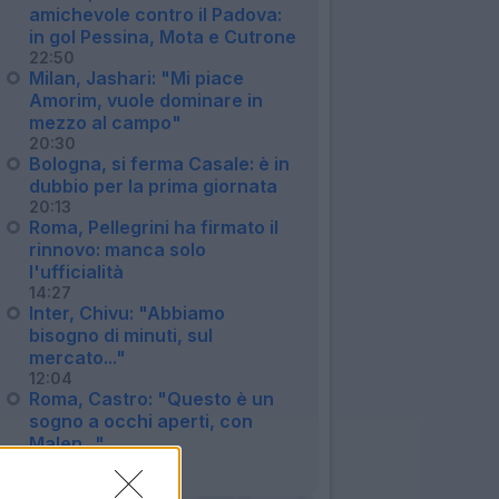
amichevole contro il Padova:
in gol Pessina, Mota e Cutrone
22:50
Milan, Jashari: "Mi piace
Amorim, vuole dominare in
mezzo al campo"
20:30
Bologna, si ferma Casale: è in
dubbio per la prima giornata
20:13
Roma, Pellegrini ha firmato il
rinnovo: manca solo
l'ufficialità
14:27
Inter, Chivu: "Abbiamo
bisogno di minuti, sul
mercato..."
12:04
Roma, Castro: "Questo è un
sogno a occhi aperti, con
Malen..."
09:07