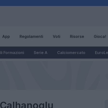
App
Regolamenti
Voti
Risorse
Gioca!
li Formazioni
Serie A
Calciomercato
EuroL
 "Calhanoglu