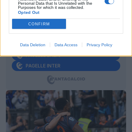
Personal Data that Is Unrelated with the
Purposes for which it was collected.
Opted Out
VOTI, ASSIST E PAGELLE DI LAZIO-
INTER
CONFIRM
VOTI UFFICIALI
ANALISI ASSIST
Data Deletion
Data Access
Privacy Policy
PAGELLE LAZIO
PAGELLE INTER