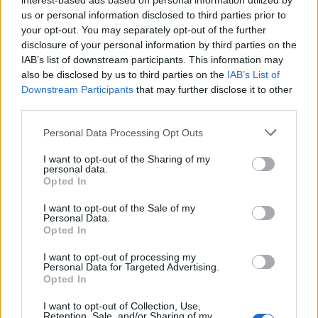
alla porta e serve Mkhitaryan che la piazza
interest-based ads based on personal information utilized by
us or personal information disclosed to third parties prior to
sotto la traversa
.
your opt-out. You may separately opt-out of the further
disclosure of your personal information by third parties on the
Lazio-Inter 0-3: voti, pagelle e assist
IAB’s list of downstream participants. This information may
Fantacalcio
also be disclosed by us to third parties on the
IAB’s List of
Downstream Participants
that may further disclose it to other
Ecco dunque
i voti ufficiali, le pagelle e gli
third parties.
assist messi a referto in Lazio-Inter,
gara
Personal Data Processing Opt Outs
valida per la 36^ giornata di Serie A.
I want to opt-out of the Sharing of my
personal data.
Opted In
I want to opt-out of the Sale of my
Personal Data.
Opted In
I want to opt-out of processing my
Personal Data for Targeted Advertising.
Opted In
I want to opt-out of Collection, Use,
Retention, Sale, and/or Sharing of my