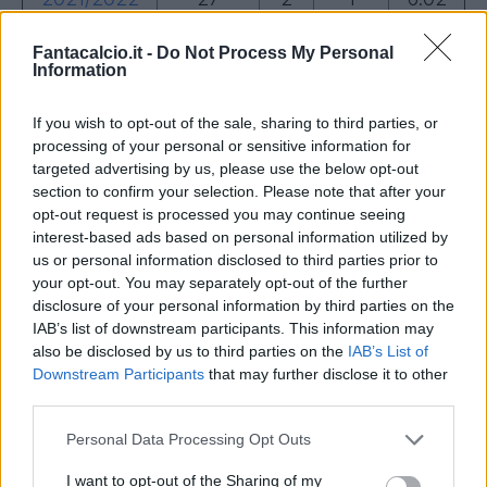
2022/2023
13
1
0
5.88
Fantacalcio.it -
Do Not Process My Personal
Information
E' chiaro che ci sono anche delle attenuanti
If you wish to opt-out of the sale, sharing to third parties, or
pesanti, come
i pesanti infortuni con cui ha
processing of your personal or sensitive information for
targeted advertising by us, please use the below opt-out
dovuto fare i conti.
Oltre a parecchi stop di
section to confirm your selection. Please note that after your
natura traumatica e muscolare, ben
due rotture
opt-out request is processed you may continue seeing
di legamenti crociati.
Una di queste gli ha fatto
interest-based ads based on personal information utilized by
us or personal information disclosed to third parties prior to
completamente saltare la Serie A 2020/2021
your opt-out. You may separately opt-out of the further
che dunque non può essere inclusa per ovvi
disclosure of your personal information by third parties on the
motivi nella nostra analisi delle 4 stagioni e
IAB’s list of downstream participants. This information may
also be disclosed by us to third parties on the
IAB’s List of
mezza giocate nella Capitale. Ciò detto,
Zaniolo
Downstream Participants
that may further disclose it to other
al Fantacalcio si può definire senza dubbio
third parties.
un flop
. Per le potenzialità di cui dispone, per il
Personal Data Processing Opt Outs
prezzo avuto quasi sempre all'asta, per la
posizione offensiva ricoperta in campo. Il tutto
I want to opt-out of the Sharing of my