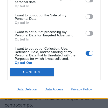
personal data.
rapportato a ciò che poi effettivamente ha
Opted In
garantito ai fantallenatori in termini di
I want to opt-out of the Sale of my
Personal Data.
rendimento.
Opted In
Sommando il monte dati e facendo un bilancio
I want to opt-out of processing my
Personal Data for Targeted Advertising.
complessivo, vengono fuori questi numeri:
92
Opted In
presenze, 13 gol, 5 assist, fanta-media del
I want to opt-out of Collection, Use,
6.3
, per intenderci la stessa che oggi ha il molto
Retention, Sale, and/or Sharing of my
Personal Data that Is Unrelated with the
meno propenso al bonus
e compagno di
Purposes for which it was collected.
Opted Out
squadra Matic
. E occhio ai malus:
29 gialli e 2
rossi,
vale a dire un -16.5 punti totali che
CONFIRM
valgono quasi come 6 gol in meno nel computo
totale. Per non parlare delle tante, troppe
Data Deletion
Data Access
Privacy Policy
insufficienze. Fardello importante specie per chi
usa il modificatore rendimento e quello per il
centrocampo.