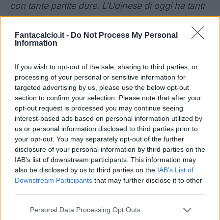
con tante partite dure. L'Udinese di oggi ha tanti
meriti perchè ha giocato una partita molto fisica.
Noi non siamo stati precisi nel primo tempo e
Fantacalcio.it -
Do Not Process My Personal
Information
pazienti nel secondo, ma si tratta di un punto
importante, neanche una vittoria avrebbe chiuso
If you wish to opt-out of the sale, sharing to third parties, or
il discorso Scudetto".
processing of your personal or sensitive information for
Nessuna bacchettata per
Bonucci
che si è
targeted advertising by us, please use the below opt-out
section to confirm your selection. Please note that after your
perso
Zapata
:
"Non ha agito con sufficienza,
opt-out request is processed you may continue seeing
Zapata è un giocatore importante fisicamente e
interest-based ads based on personal information utilized by
ci può stare, il problema è esserci fatti prendere
us or personal information disclosed to third parties prior to
your opt-out. You may separately opt-out of the further
in contropiede in superiorità numerica".
disclosure of your personal information by third parties on the
Allegri spiega l'ingresso di Rincon:
"
Dybala
ha
IAB’s list of downstream participants. This information may
fatto una buona partita, sta bene, ma ho preferito
also be disclosed by us to third parties on the
IAB’s List of
Downstream Participants
that may further disclose it to other
mettere un centrocampista in più perchè
third parties.
stavamo prendendo troppi contropiede. Quando
Personal Data Processing Opt Outs
non puoi vincere allora è meglio non perdere".