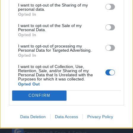
Non sta benissimo invece
Chiellini
:
"Ha avuto
I want to opt-out of the Sharing of my
personal data.
un affaticamento e ha chiesto di uscire, ma
Opted In
credo non ci sia nulla di grave".
I want to opt-out of the Sale of my
Personal Data.
Opted In
Autore
I want to opt-out of processing my
Personal Data for Targeted Advertising.
Opted In
Redazione Fantacalcio.it
I want to opt-out of Collection, Use,
Retention, Sale, and/or Sharing of my
Personal Data that Is Unrelated with the
Purposes for which it was collected.
Opted Out
CONFIRM
Data Deletion
Data Access
Privacy Policy
Le nostre app
Fantacalcio® Serie A Enilive