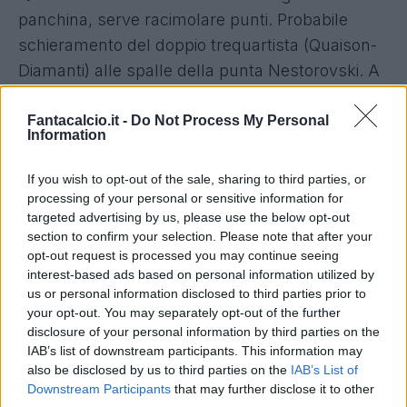
panchina, serve racimolare punti. Probabile
schieramento del doppio trequartista (Quaison-
Diamanti) alle spalle della punta Nestorovski. A
centrocampo riecco Gazzi, mentre al centro
della difesa è pronto a riprendere posto il
Fantacalcio.it -
Do Not Process My Personal
Information
ristabilito Rajkovic. Stop, invece, per Rispoli che
raggiunge in infermeria i noti Gonzalez, Balogh,
If you wish to opt-out of the sale, sharing to third parties, or
Bentivegna e Trajkovski; l'esterno di difesa
processing of your personal or sensitive information for
targeted advertising by us, please use the below opt-out
rosanero, a causa di un guaio muscolare, verrà
section to confirm your selection. Please note that after your
rimpiazzato dallo svizzero Morganella.
opt-out request is processed you may continue seeing
QUI MILAN
- A disposizione Paletta per la
interest-based ads based on personal information utilized by
us or personal information disclosed to third parties prior to
retroguardia, scontata la squalifica. Il difensore
your opt-out. You may separately opt-out of the further
dovrebbe essere preferito a Gustavo Gomez.
disclosure of your personal information by third parties on the
Ritrova posto dal 1' Kucka a centrocampo,
IAB’s list of downstream participants. This information may
also be disclosed by us to third parties on the
IAB’s List of
occasione anche per Pasalic viste le precarie
Downstream Participants
that may further disclose it to other
condizioni di Niang condizionato dai postumi di