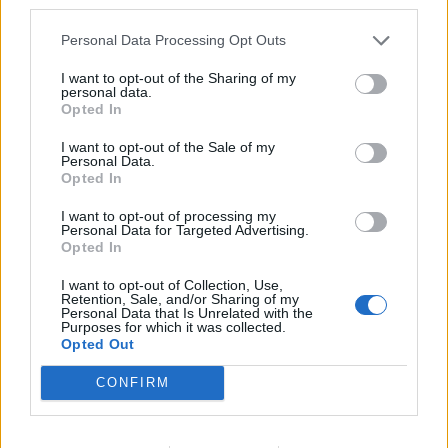
third parties.
una forte influenza che lo ha costretto in
Personal Data Processing Opt Outs
settimana ad un lavoro a parte rispetto al resto
del gruppo. Il tridente, allora, sarà composto da
I want to opt-out of the Sharing of my
personal data.
Suso-Bacca-Bonaventura. Corrono spediti verso
Opted In
la convocazione Antonelli e Fernandez, con il
I want to opt-out of the Sale of my
primo che insidia sulla sinistra della difesa la
Personal Data.
Opted In
titolarità di De Sciglio. Indisponibili Calabria,
Vangioni, Bertolacci e Montolivo.
I want to opt-out of processing my
Personal Data for Targeted Advertising.
Opted In
Autore
I want to opt-out of Collection, Use,
Retention, Sale, and/or Sharing of my
Redazione Fantacalcio.it
Personal Data that Is Unrelated with the
Purposes for which it was collected.
Opted Out
CONFIRM