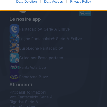
Data Deletion
Data Access
Privacy Policy
Le nostre app
Fantacalcio® Serie A Enilive
Leghe Fantacalcio® Serie A Enilive
EuroLeghe Fantacalcio®
Guida per l'asta perfetta
FantaAsta Live
FantaAsta Buzz
Strumenti
Probabili formazioni
Voti Fantacalcio Serie A
Rigoristi Serie A
FantaAsta Live