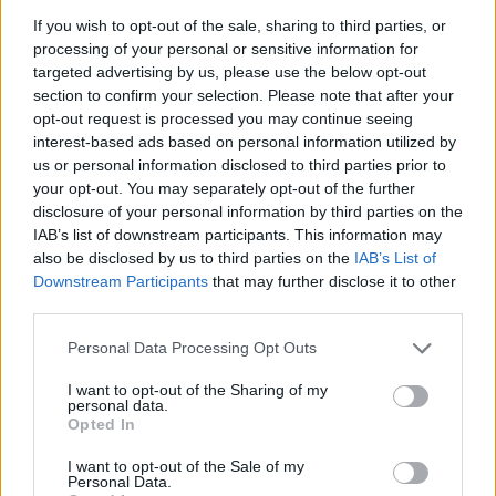
mostrato l'ultima volta in Serie A.
If you wish to opt-out of the sale, sharing to third parties, or
processing of your personal or sensitive information for
targeted advertising by us, please use the below opt-out
Si sta muovendo per fare qualcosa di diverso
section to confirm your selection. Please note that after your
rispetto al contesto da cui proviene. Non vedo
opt-out request is processed you may continue seeing
l'ora di seguirlo, perché è una scelta
interest-based ads based on personal information utilized by
us or personal information disclosed to third parties prior to
interessante. Ci sono molti indizi che lo
your opt-out. You may separately opt-out of the further
rendono adatto alla Serie A. Se si guarda allo
disclosure of your personal information by third parties on the
stile di gioco del campionato, si è sempre
IAB’s list of downstream participants. This information may
also be disclosed by us to third parties on the
IAB’s List of
adattato al tipo di giocatore che è Rasmus.
Downstream Participants
that may further disclose it to other
third parties.
È un buon inizio. E ha già dimostrato di saper
segnare gol in quel campionato. Ha
Personal Data Processing Opt Outs
dimostrato di poter dare il massimo in questo
I want to opt-out of the Sharing of my
personal data.
contesto e arriva in un club che funziona
Opted In
bene, e anche questo è fondamentale per
I want to opt-out of the Sale of my
me".
Personal Data.