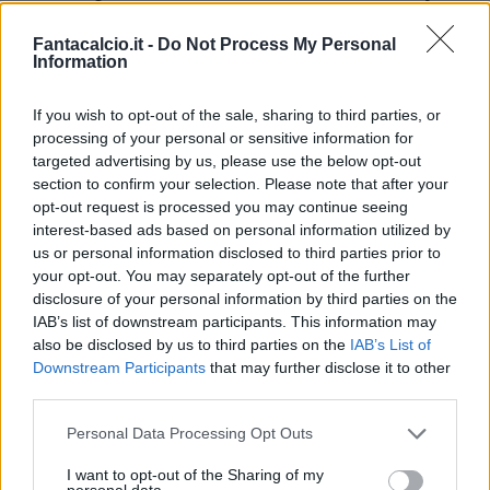
nella 26ª giornata rischia di pesare tanto per
Fantacalcio.it -
Do Not Process My Personal
Cesare Prandelli.
Anche perché la squalifica
Information
del francese si somma agli infortuni di Kouamé e
Bonaventura, che non è detto recuperino già per
If you wish to opt-out of the sale, sharing to third parties, or
processing of your personal or sensitive information for
domenica 7, quando la Fiorentina sfiderà il
targeted advertising by us, please use the below opt-out
Parma alle ore 15.00.
section to confirm your selection. Please note that after your
opt-out request is processed you may continue seeing
Chi giocherà, dunque, al posto di Ribery?
Se
interest-based ads based on personal information utilized by
us or personal information disclosed to third parties prior to
dovesse recuperare uno dei due infortunati, in
your opt-out. You may separately opt-out of the further
particolar modo
Kouamé,
Prandelli potrebbe
disclosure of your personal information by third parties on the
schierare uno dei due in appoggio a Vlahovic.
In
IAB’s list of downstream participants. This information may
also be disclosed by us to third parties on the
IAB’s List of
alternativa,
come già sperimentato nel corso di
Downstream Participants
that may further disclose it to other
questa stagione,
potrebbe essere Eysseric a
third parties.
spostarsi qualche metro più avanti
e dare
Personal Data Processing Opt Outs
supporto al centravanti viola.
I want to opt-out of the Sharing of my
personal data.