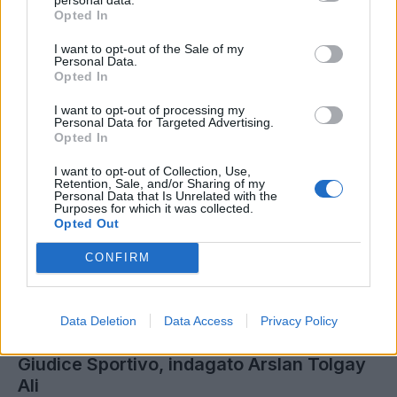
Kokorin,
che per ruolo potrebbe e dovrebbe
Opted In
essere l'alternativa naturale a Ribery, al
I want to opt-out of the Sale of my
momento
non ha ancora convinto del tutto
il
Personal Data.
mister della Fiorentina, e
anche ieri sera, contro
Opted In
la Roma, è apparso piuttosto in ombra
.
I want to opt-out of processing my
Personal Data for Targeted Advertising.
Opted In
I want to opt-out of Collection, Use,
Retention, Sale, and/or Sharing of my
Personal Data that Is Unrelated with the
Purposes for which it was collected.
Opted Out
CONFIRM
Data Deletion
Data Access
Privacy Policy
Giudice Sportivo, indagato Arslan Tolgay
Ali